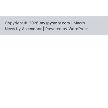
Copyright © 2026
myspystory.com
| Macro
News by
Ascendoor
| Powered by
WordPress
.