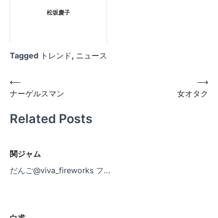
松坂慶子
Tagged
トレンド
,
ニュース
投
⟵
⟶
ナーゲルスマン
女オタク
稿
ナ
Related Posts
ビ
ゲ
関ジャム
ー
だんご@viva_fireworks フ…
シ
ョ
ン