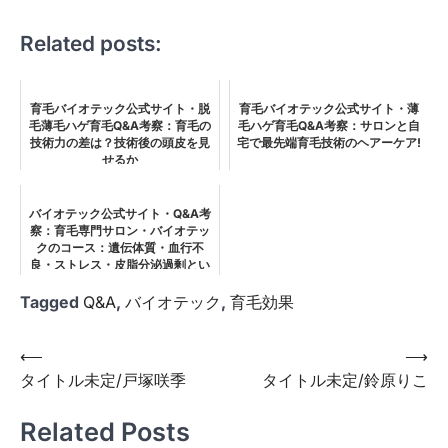
Related posts:
育毛バイオテック公式サイト・脱
育毛バイオテック公式サイト・薄
毛薄毛ハゲ育毛Q&A考察：育毛の
毛ハゲ育毛Q&A考察：サロンと自
技術力の差は？技術後の頭皮を見
宅で最先端育毛技術のヘアーケア!
せるか
バイオテック公式サイト・Q&A考
察：育毛専門サロン・バイオテッ
クのコース：遺伝体質・血行不
良・ストレス・皮脂分泌過剰とい
った要因に対応する
Tagged
Q&A
,
バイオテック
,
育毛効果
投
⟵
⟶
タイトル未定/戸塚咲季
タイトル未定/鈴原りこ
稿
ナ
Related Posts