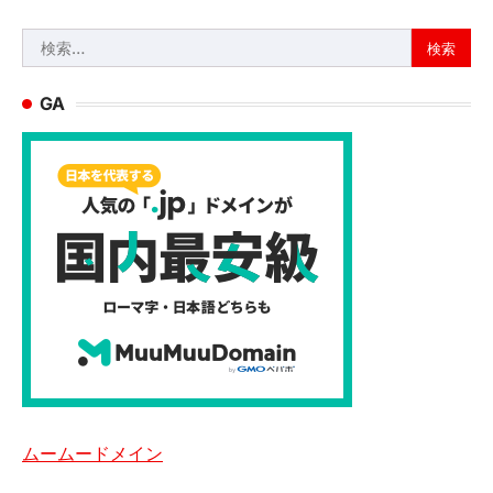
検
索:
GA
ムームードメイン