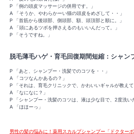
P 「例の頭皮マッサージの併用です。」
A 「そうか、やわらかーい猫の頭皮をめざして・・」
P 「首筋から後頭部、側頭部、額、頭頂部と順に。」
A 「頭にあるツボを押さえるのもいいんだって。」
P 「そうですね。」
脱毛薄毛ハゲ・育毛回復期間短縮：シャン
P 「あと、シャンプー・洗髪でのコツを・・」
A 「コツなんかあるの？」
P 「それは、育毛クリニックで、かわいいギャルが教え
A 「なになに？」
P 「シャンプー・洗髪のコツは、液は少な目で、2度洗い
A 「ほほーっ」
男性の髪の悩みに！薬用スカルプシャンプー「ドクターボ