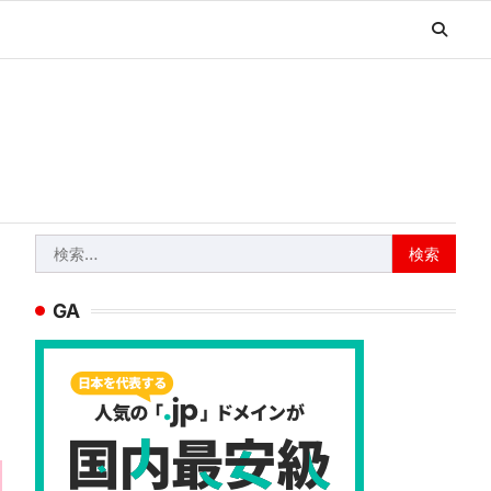
検
索:
GA