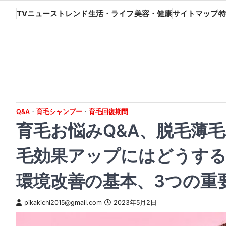
Skip
TVニューストレンド
生活・ライフ
美容・健康
サイトマップ
特
to
content
Q&A
育毛シャンプー
育毛回復期間
育毛お悩みQ&A、脱毛薄
毛効果アップにはどうする
環境改善の基本、3つの重
pikakichi2015@gmail.com
2023年5月2日