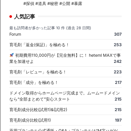
#探偵 #道具 #秘密 #公開 #暴露
人気記事
最も訪問者が多かった記事 10 件 (過去 28 日間)
Forum
307
育毛剤「返金(保証)」を極める！
253
初期費用110,000円が【完全無料】に！ heteml MAXで事
業を加速せよ
242
育毛剤「レビュー」を極める！
223
育毛剤「成分」を極める！
217
ドメイン取得からホームページ完成まで。ムームードメイン
なら“全部まとめて”安心スタート
215
育毛剤成分比較(試用1)&(試用2)
215
育毛剤成分比較(試用1)
197
薬用プランテル公式通販・Q&A：プランテルは“M字ハゲだ