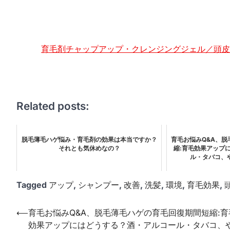
育毛剤チャップアップ・クレンジングジェル／頭皮
Related posts:
脱毛薄毛ハゲ悩み・育毛剤の効果は本当ですか？
育毛お悩みQ&A、
それとも気休めなの？
縮:育毛効果アップ
ル・タバコ、
Tagged
アップ
,
シャンプー
,
改善
,
洗髪
,
環境
,
育毛効果
,
投
⟵
育毛お悩みQ&A、脱毛薄毛ハゲの育毛回復期間短縮:育
効果アップにはどうする？酒・アルコール・タバコ、
稿