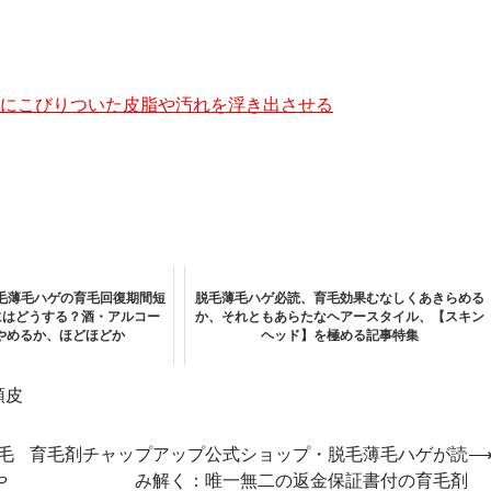
にこびりついた皮脂や汚れを浮き出させる
脱毛薄毛ハゲの育毛回復期間短
脱毛薄毛ハゲ必読、育毛効果むなしくあきらめる
にはどうする？酒・アルコー
か、それともあらたなヘアースタイル、【スキン
やめるか、ほどほどか
ヘッド】を極める記事特集
頭皮
毛
育毛剤チャップアップ公式ショップ・脱毛薄毛ハゲが読
や
み解く：唯一無二の返金保証書付の育毛剤