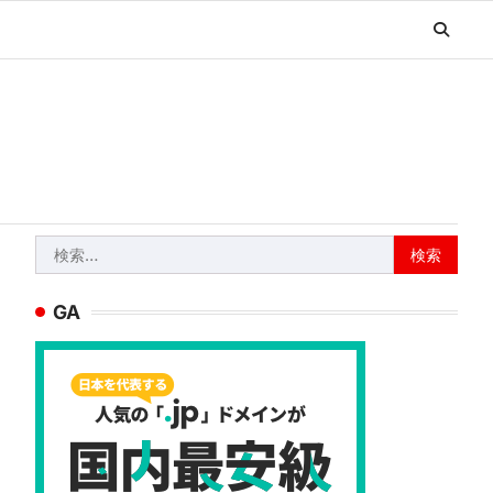
検
索:
GA