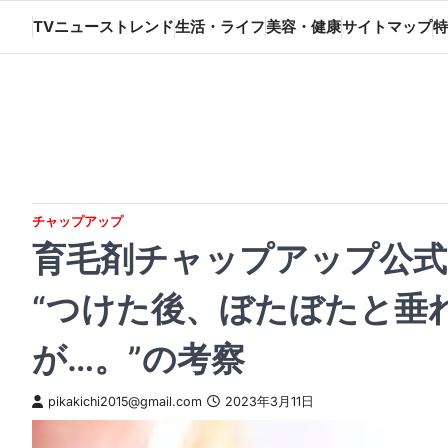
Skip
TVニューストレンド
生活・ライフ
美容・健康
サイトマップ
特
to
content
チャップアップ
育毛剤チャップアップ公式
“つけた後、ぼたぼたと垂
が…。”の考察
pikakichi2015@gmail.com
2023年3月11日