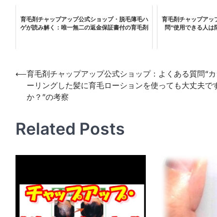
育毛剤チャップアップ公式ショップ・脱毛薄毛ハ
育毛剤チャップアッ
ゲが読み解く：唯一無二の返金保証書付の育毛剤
問“使用できる人は
投
⟵
育毛剤チャップアップ公式ショップ：よくある質問“カ
ーリングした髪に育毛ローションを使っても大丈夫で
稿
か？”の考察
ナ
ビ
Related Posts
ゲ
ー
シ
ョ
ン