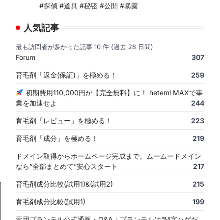
#探偵 #道具 #秘密 #公開 #暴露
人気記事
最も訪問者が多かった記事 10 件 (過去 28 日間)
Forum
307
育毛剤「返金(保証)」を極める！
259
初期費用110,000円が【完全無料】に！ heteml MAXで事
業を加速せよ
244
育毛剤「レビュー」を極める！
223
育毛剤「成分」を極める！
219
ドメイン取得からホームページ完成まで。ムームードメイン
なら“全部まとめて”安心スタート
217
育毛剤成分比較(試用1)&(試用2)
215
育毛剤成分比較(試用1)
199
薬用プランテル公式通販・Q&A：プランテルは“M字ハゲだ