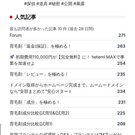
#探偵 #道具 #秘密 #公開 #暴露
人気記事
最も訪問者が多かった記事 10 件 (過去 28 日間)
Forum
271
育毛剤「返金(保証)」を極める！
263
初期費用110,000円が【完全無料】に！ heteml MAXで事
業を加速せよ
254
育毛剤「レビュー」を極める！
235
ドメイン取得からホームページ完成まで。ムームードメイン
なら“全部まとめて”安心スタート
234
育毛剤「成分」を極める！
231
育毛剤成分比較(試用1)&(試用2)
225
育毛剤成分比較(試用1)
209
薬用プランテル公式通販・Q&A：プランテルは“M字ハゲだ