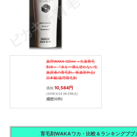
薬用WAKA 120ml ＜生薬育毛
剤水＞『水を一滴も使わない生
薬原液の育毛剤』医薬部外品/
日本製/薬用育毛剤
10,584円
価格:
(2019/3/24 06:51時点)
感想(0件)
育毛剤WAKA
ワカ・比較＆ランキング
ブブ