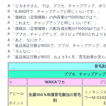
A 「ピカキチさん、では、ブブカ、チャップアップ、ポ
P 「8,800円で、チャップアップと同じくらいです。」
A 「価格比（定期価格）の内容量(c*1000/tp)では？」
P 「これまた、チャップアップと同じくらいです。」
A 「価格比（定期価格）の配合成分数(n*1000/tp)では？
P 「ブブカ、チャップアップ、ポリピュアEXのどれより
A 「あと、なにか？」
P 「返品保証日数が90日で、ブブカ、チャップアップ、ポ
A 「そんなに・・」
P 「返品保証日数が90日、およそ3ヶ月。育毛効果が見
育毛剤
ブブカ、チャップアップ
☆
WAKA
ワカ
ブ
ミノキシジ
アピール
生薬100％和漢育毛製法の育毛
ワーM-03
剤
ポイント