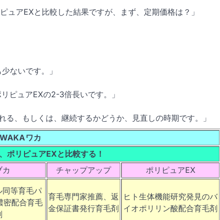
リピュアEXと比較した結果ですが、まず、定期価格は？」
」
も少ないです。」
リピュアEXの2-3倍長いです。」
られる、もしくは、継続するかどうか、見直しの時期です。」
WAKA
ワカ
、ポリピュアEXと比較する！
ブカ
チャップアップ
ポリピュアEX
ル同等育毛パ
育毛専門家推薦、返
ヒト生体機能研究発見のバ
4濃密配合育毛
金保証書発行育毛剤
イオポリリン酸配合育毛剤
剤