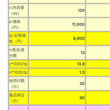
c:内容量
120
（ml）
p:価格
11,000
（円）
tp:定期価
8,800
格（円）
n:配合成
13
分数
c*1000/tp
13.6
n*1000/tp
1.5
使用日数
30
（日）
返品保証
90
（日）