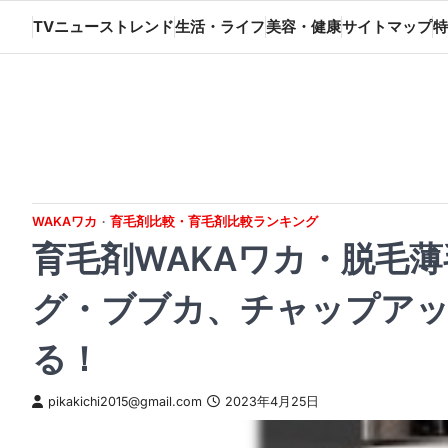
Skip
TVニューストレンド
生活・ライフ
美容・健康
サイトマップ
特
to
content
WAKAワカ
育毛剤比較・育毛剤比較ランキング
育毛剤WAKAワカ・脱毛
グ・ブブカ、チャップアッ
る！
pikakichi2015@gmail.com
2023年4月25日