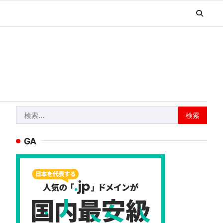
検
索:
GA