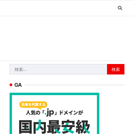
検
索:
GA