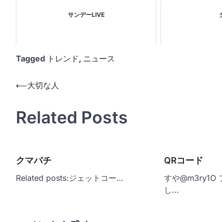
サンデーLIVE
Tagged
トレンド
,
ニュース
投
⟵
大切な人
稿
Related Posts
ナ
ビ
ゲ
クマバチ
QRコード
ー
シ
Related posts:ジェットコー…
すや@m3ry1O
し…
ョ
ン