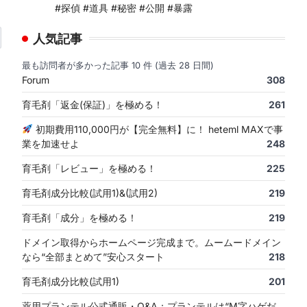
#探偵 #道具 #秘密 #公開 #暴露
人気記事
最も訪問者が多かった記事 10 件 (過去 28 日間)
Forum
308
育毛剤「返金(保証)」を極める！
261
初期費用110,000円が【完全無料】に！ heteml MAXで事
業を加速せよ
248
育毛剤「レビュー」を極める！
225
育毛剤成分比較(試用1)&(試用2)
219
育毛剤「成分」を極める！
219
ドメイン取得からホームページ完成まで。ムームードメイン
なら“全部まとめて”安心スタート
218
育毛剤成分比較(試用1)
201
薬用プランテル公式通販・Q&A：プランテルは“M字ハゲだ