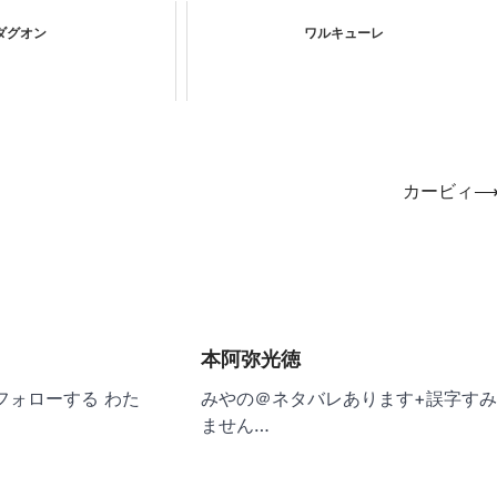
ダグオン
ワルキューレ
カービィ
本阿弥光徳
 フォローする わた
みやの＠ネタバレあります+誤字す
ません…