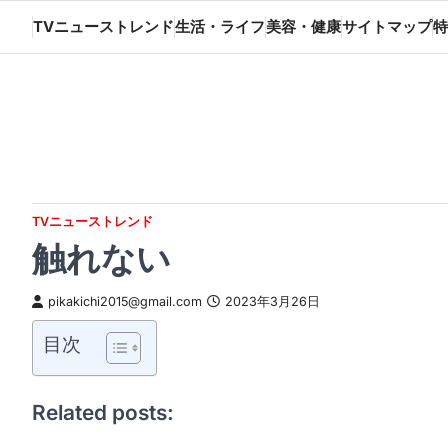
Skip
TVニューストレンド
生活・ライフ
美容・健康
サイトマップ
特
to
content
TVニューストレンド
触れない
pikakichi2015@gmail.com
2023年3月26日
目次
Related posts: