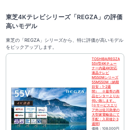
東芝4Kテレビシリーズ「REGZA」の評価
高いモデル
東芝の「REGZA」シリーズから、特に評価が高いモデル
をピックアップします。
TOSHIBA/REGZA
55V型4Kチュー
ナー内蔵4K対応
液晶テレビ
M550Mシリーズ
55M550M（納期
目安：1-2週
間） ※最寄の商
品センターよりお
伺い致します。
[※サービスエリ
ア外は佐川急便の
大型家電輸送にて
手配：入荷後2-3
週間]
価格：108,000円