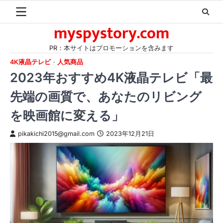
Skip
to
myspystory.com
content
PR：本サイトはプロモーションを含みます
4K液晶テレビ
人気商品
2023年おすすめ4K液晶テレビ「最
先端の画質で、あなたのリビング
を映画館に変える」
pikakichi2015@gmail.com
2023年12月21日