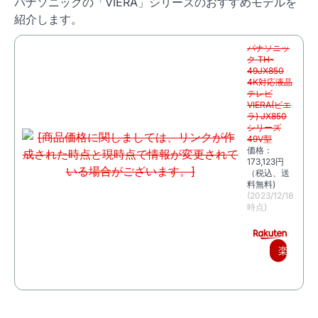
パナソニックの「VIERA」シリーズのおすすめモデルを
紹介します。
パナソニッ
ク TH-
49JX850
4K対応液晶
テレビ
VIERA(ビエ
ラ) JX850
シリーズ
49V型
価格：
173,123円
（税込、送
料無料)
(2023/12/18
時点)
楽
天
で