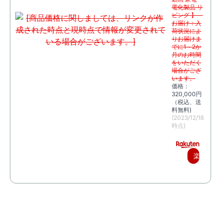
電化製品 リ
ビング 】
お届け：入
荷状況によ
りお届けま
でに1～2か
月のお時間
をいただく
場合がござ
います。
価格：
320,000円
（税込、送
料無料)
(2023/12/18
時点)
楽
天
で
購
入