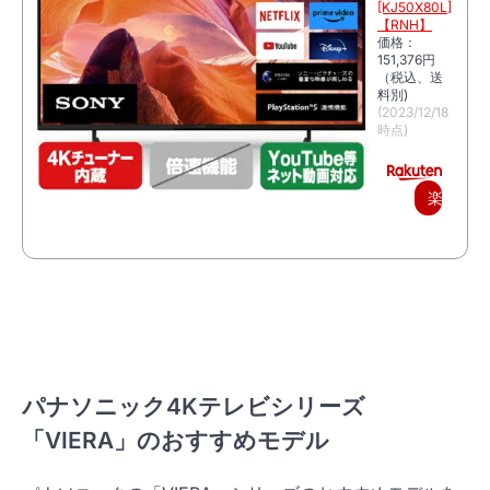
[KJ50X80L]
【RNH】
価格：
151,376円
（税込、送
料別)
(2023/12/18
時点)
楽
天
で
購
入
パナソニック4Kテレビシリーズ
「VIERA」のおすすめモデル