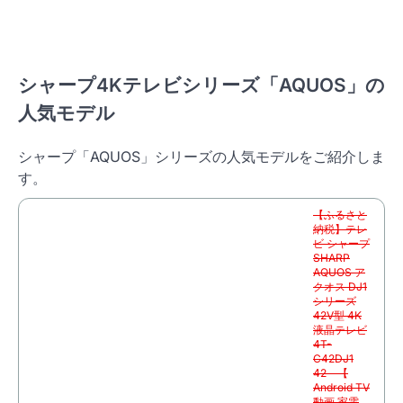
購
入
シャープ4Kテレビシリーズ「AQUOS」の
人気モデル
シャープ「AQUOS」シリーズの人気モデルをご紹介しま
す。
【ふるさと
納税】テレ
ビ シャープ
SHARP
AQUOS ア
クオス DJ1
シリーズ
42V型 4K
液晶テレビ
4T-
C42DJ1
42 【
Android TV
動画 家電