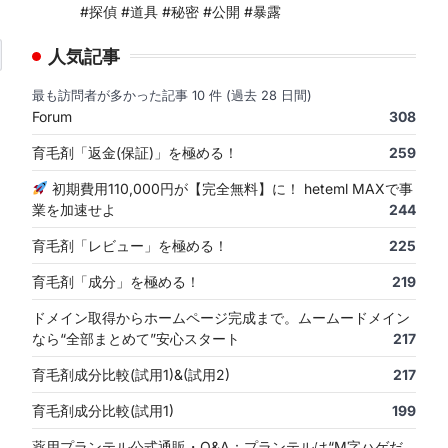
#探偵 #道具 #秘密 #公開 #暴露
人気記事
最も訪問者が多かった記事 10 件 (過去 28 日間)
Forum
308
育毛剤「返金(保証)」を極める！
259
初期費用110,000円が【完全無料】に！ heteml MAXで事
業を加速せよ
244
育毛剤「レビュー」を極める！
225
育毛剤「成分」を極める！
219
ドメイン取得からホームページ完成まで。ムームードメイン
なら“全部まとめて”安心スタート
217
育毛剤成分比較(試用1)&(試用2)
217
育毛剤成分比較(試用1)
199
薬用プランテル公式通販・Q&A：プランテルは“M字ハゲだ