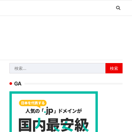
検
索:
GA