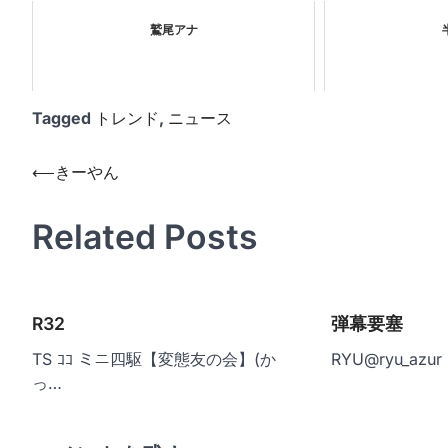
鷲尾アナ
Tagged
トレンド
,
ニュース
投
⟵
きーやん
稿
Related Posts
ナ
ビ
ゲ
R32
弾幕要塞
ー
シ
TS ｺｺ ミニ四駆【変態友の会】(か
RYU@ryu_az
っ…
ョ
ン