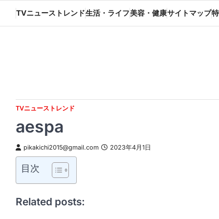
Skip
TVニューストレンド
生活・ライフ
美容・健康
サイトマップ
特
to
content
TVニューストレンド
aespa
pikakichi2015@gmail.com
2023年4月1日
目次
Related posts: