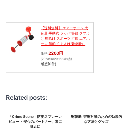
【送料無料】 エアーホーン 大
音量 手動式 ラッパ 警笛 クマよ
け 熊除け スポーツ 応援 エアホ
ーン 船舶 くまよけ 緊急時に
2200円
価格:
(2023/10/20 16:14時点)
感想(0件)
Related posts:
「Crime Scene」防犯スプレーレ
鳥撃退: 害鳥対策のための効果的
ビュー ・安心のパートナー、常に
な方法とグッズ
身近に