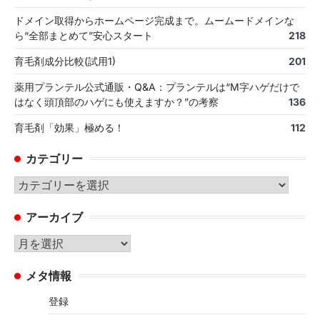
ドメイン取得からホームページ完成まで。ムームードメインな
ら“全部まとめて”安心スタート
218
育毛剤成分比較(試用1)
201
薬用プランテル公式通販・Q&A：プランテルは“M字ハゲだけで
はなく頭頂部のハゲにも使えますか？”の考察
136
育毛剤「効果」極める！
112
カテゴリー
カ
テ
アーカイブ
ゴ
リ
ア
ー
ー
メタ情報
カ
イ
登録
ブ