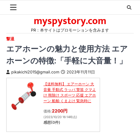
Skip
to
myspystory.com
content
PR：本サイトはプロモーションを含みます
撃退
エアホーンの魅力と使用方法 エア
ホーンの特徴:「手軽に大音量！」
pikakichi2015@gmail.com
2023年11月11日
【送料無料】 エアーホーン 大
音量 手動式 ラッパ 警笛 クマよ
け 熊除け スポーツ 応援 エアホ
ーン 船舶 くまよけ 緊急時に
2200円
価格:
(2023/10/20 16:14時点)
感想(0件)