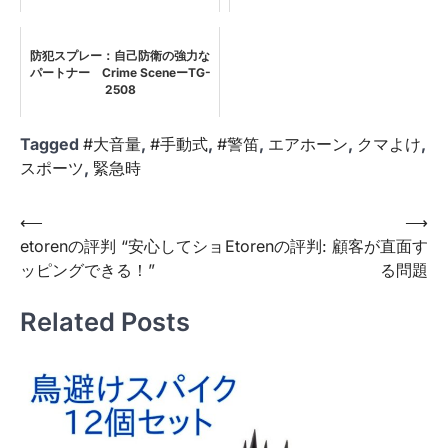
防犯スプレー：自己防衛の強力な
パートナー Crime SceneーTG-
2508
Tagged
#大音量
,
#手動式
,
#警笛
,
エアホーン
,
クマよけ
,
スポーツ
,
緊急時
投
⟵
⟶
etorenの評判 “安心してショ
Etorenの評判: 顧客が直面す
稿
ッピングできる！”
る問題
ナ
ビ
Related Posts
ゲ
ー
シ
ョ