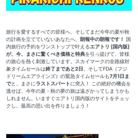
旅行を愛するすべての皆様へ、そしてまだ今年の夏や秋
の計画を立てていないあなたへ、
朗報中の朗報です！
国
内旅行の予約をワンストップで叶える
エアトリ [国内版]
が、今、まさに驚くべき価格と特典
を引っ提げて、皆様
の旅心を熱く刺激しています。スカイマークの全路線対
象タイムセールは
終了まであと2日
、そしてFDA（フジ
ドリームエアラインズ）の緊急タイムセールも
7月1日ま
で
と、まさに
ラストスパート
に突入！ この絶好の機会を
逃せば、今年の夏・秋の夢の旅は遠ざかってしまうかも
しれません。いますぐエアトリ国内版のサイトをチェッ
クし、最高の思い出を作りましょう！