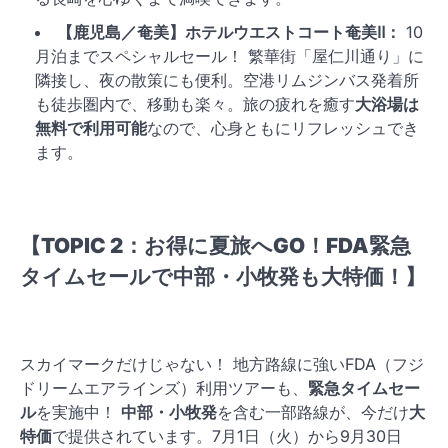
【鹿児島／奄美】ホテルウエストコート奄美Ⅱ：
10
月泊までスペシャルセール！ 繁華街「屋仁川通り」に
隣接し、夜の散策にも便利。空港リムジンバス発着所
も徒歩圏内で、移動も楽々。旅の疲れを癒す
大浴場は
無料で利用可能
なので、心身ともにリフレッシュでき
ます。
【TOPIC 2：お得に夏旅へGO！FDA緊急
タイムセールで中部・小牧発も大特価！】
スカイマークだけじゃない！ 地方路線に強いFDA（フジ
ドリームエアラインズ）利用ツアーも、
緊急タイムセー
ル
を実施中！
中部・小牧発
を含む一部路線が、今だけ
大
特価
で提供されています。7月1日（火）から9月30日