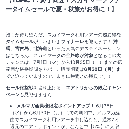
【TOPIC 1：終了間近！スカイマークツア
ータイムセールで夏・秋旅がお得に！】
誰もが待ち望んだ、スカイマーク利用ツアーの
超お得な
タイムセール
が、いよいよ
フィナーレ
を迎えます！
沖
縄、宮古島、北海道
といった人気のデスティネーション
はもちろん、スカイマークの
全路線が対象
となるこの大
チャンスは、7月1日（火）から10月25日（土）までの広
範囲な搭乗期間をカバー。販売期間は
6月30日（月）ま
で
と迫っていますので、まさに時間との勝負です！
セール終盤戦
を盛り上げる、
エアトリからの限定キャン
ペーン
も見逃せません！
メルマガ会員様限定ポイントアップ！
6月25日
（水）から6月30日（月）までの期間中、メルマガ経
由でスカイマーク利用ツアーを申し込むと、通常2%
還元のエアトリポイントが、なんと**【5%】に大増