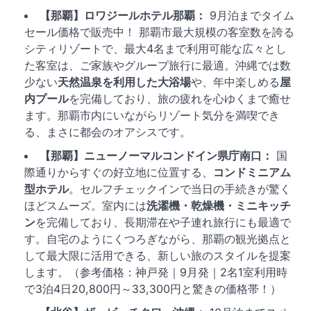
【那覇】ロワジールホテル那覇：
9月泊までタイム
セール価格で販売中！ 那覇市最大規模の客室数を誇る
シティリゾートで、最大4名まで利用可能な広々とし
た客室は、ご家族やグループ旅行に最適。沖縄では数
少ない
天然温泉を利用した大浴場
や、年中楽しめる
屋
内プール
を完備しており、旅の疲れを心ゆくまで癒せ
ます。那覇市内にいながらリゾート気分を満喫でき
る、まさに都会のオアシスです。
【那覇】ニューノーマルコンドイン県庁南口：
国
際通りからすぐの好立地に位置する、
コンドミニアム
型ホテル
。セルフチェックインで当日の手続きが驚く
ほどスムーズ。室内には
洗濯機・乾燥機・ミニキッチ
ン
を完備しており、長期滞在や子連れ旅行にも最適で
す。自宅のようにくつろぎながら、那覇の観光拠点と
して最大限に活用できる、新しい旅のスタイルを提案
します。（参考価格：神戸発｜9月発｜2名1室利用時
で3泊4日20,800円～33,300円と驚きの価格帯！）