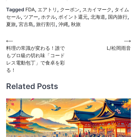
Tagged
FDA
,
エアトリ
,
クーポン
,
スカイマーク
,
タイム
セール
,
ツアー
,
ホテル
,
ポイント還元
,
北海道
,
国内旅行
,
夏旅
,
宮古島
,
旅行割引
,
沖縄
,
秋旅
投
⟵
⟶
料理の常識が変わる！誰で
L/松岡雨音
稿
もプロ級の切れ味「コード
ナ
レス電動包丁」で食卓を彩
ビ
る！
ゲ
Related Posts
ー
シ
ョ
ン