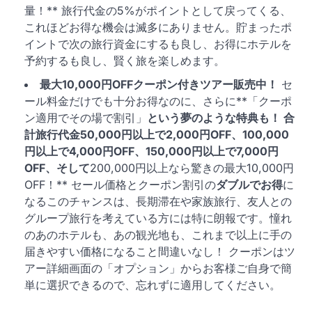
量！** 旅行代金の5%がポイントとして戻ってくる、
これほどお得な機会は滅多にありません。貯まったポ
イントで次の旅行資金にするも良し、お得にホテルを
予約するも良し、賢く旅を楽しめます。
最大10,000円OFFクーポン付きツアー販売中！
セ
ール料金だけでも十分お得なのに、さらに**「クーポ
ン適用でその場で割引」
という夢のような特典も！ 合
計旅行代金50,000円以上で2,000円OFF、100,000
円以上で4,000円OFF、150,000円以上で7,000円
OFF、そして
200,000円以上なら驚きの最大10,000円
OFF！** セール価格とクーポン割引の
ダブルでお得
に
なるこのチャンスは、長期滞在や家族旅行、友人との
グループ旅行を考えている方には特に朗報です。憧れ
のあのホテルも、あの観光地も、これまで以上に手の
届きやすい価格になること間違いなし！ クーポンはツ
アー詳細画面の「オプション」からお客様ご自身で簡
単に選択できるので、忘れずに適用してください。