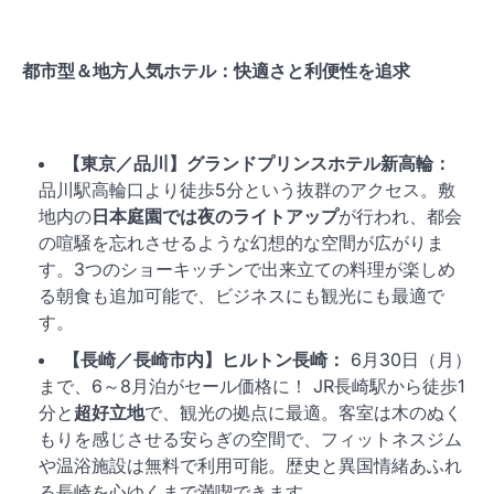
都市型＆地方人気ホテル：快適さと利便性を追求
【東京／品川】グランドプリンスホテル新高輪：
品川駅高輪口より徒歩5分という抜群のアクセス。敷
地内の
日本庭園では夜のライトアップ
が行われ、都会
の喧騒を忘れさせるような幻想的な空間が広がりま
す。3つのショーキッチンで出来立ての料理が楽しめ
る朝食も追加可能で、ビジネスにも観光にも最適で
す。
【長崎／長崎市内】ヒルトン長崎：
6月30日（月）
まで、6～8月泊がセール価格に！ JR長崎駅から徒歩1
分と
超好立地
で、観光の拠点に最適。客室は木のぬく
もりを感じさせる安らぎの空間で、フィットネスジム
や温浴施設は無料で利用可能。歴史と異国情緒あふれ
る長崎を心ゆくまで満喫できます。