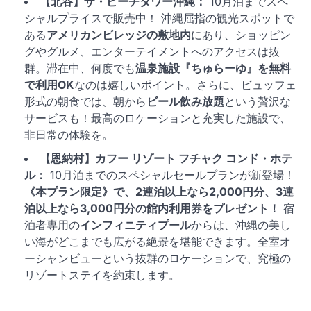
【北谷】ザ・ビーチタワー沖縄：
10月泊までスペ
シャルプライスで販売中！ 沖縄屈指の観光スポットで
ある
アメリカンビレッジの敷地内
にあり、ショッピン
グやグルメ、エンターテイメントへのアクセスは抜
群。滞在中、何度でも
温泉施設『ちゅらーゆ』を無料
で利用OK
なのは嬉しいポイント。さらに、ビュッフェ
形式の朝食では、朝から
ビール飲み放題
という贅沢な
サービスも！最高のロケーションと充実した施設で、
非日常の体験を。
【恩納村】カフー リゾート フチャク コンド・ホテ
ル：
10月泊までのスペシャルセールプランが新登場！
《本プラン限定》で、2連泊以上なら2,000円分、3連
泊以上なら3,000円分の館内利用券をプレゼント！
宿
泊者専用の
インフィニティプール
からは、沖縄の美し
い海がどこまでも広がる絶景を堪能できます。全室オ
ーシャンビューという抜群のロケーションで、究極の
リゾートステイを約束します。