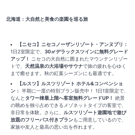
北海道：大自然と美食の楽園を巡る旅
【ニセコ】ニセコノーザンリゾート・アンヌプリ：
1日2室限定で、
30㎡デラックスツインに無料グレード
アップ！
ニセコの大自然に囲まれたマウンテンリゾー
トで、
天然温泉の大浴場やサウナ
で旅の疲れを心ゆく
まで癒せます。秋の紅葉シーズンにも最適です。
【ルスツ】ルスツリゾート ホテル&コンベンショ
ン：
半期に一度の特別プラン販売中！ 1日1室限定で、
なんと
タワー棟最上階へ客室無料グレードUP！
絶景
の眺めを独り占めできるメゾネットタイプの客室で、
非日常を体験。さらに、
ルスツリゾート遊園地で遊び
放題のフリーパス付きプラン
もご用意しているので、
家族や友人と最高の思い出を作れます。