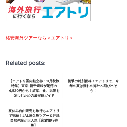
格安海外ツアーなら＜エアトリ＞
Related posts:
【エアトリ国内航空券・11月秋旅
衝撃の特別価格！エアトリで、今
特集】東京-新千歳線が驚愕の
年の夏は憧れの海外へ飛び出そ
4,520円から！紅葉、食、温泉を
う！
楽しむための最安値ガイド
夏休み自由研究も旅行もエアトリ
で完結！JAL屋久島ツアー＆沖縄
自然体験が大人気【家族旅行特
集】