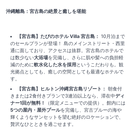
沖縄離島：宮古島の絶景と癒しを堪能
【宮古島】たびのホテル Villa 宮古島：
10月泊まで
のセールプランが登場！ 島のメインストリート・西里
通に面しており、アクセスは抜群。宮古島のホテルで
は数少ない
大浴場
を完備し、さらに肌や髪への負担軽
減のために
軟水化した水を採用
というこだわりも。観
光拠点としても、癒しの空間としても最適なホテルで
す。
【宮古島】ヒルトン沖縄宮古島リゾート：
朝食付
きまたは2食付きプランで3連泊以上なら、滞在中
ディ
ナー1回が無料！
（限定メニューでの提供）。館内には
5つの屋内・屋外プール
を完備し、宮古ブルーの海や
輝くようなサンセットを望む絶好のロケーションで、
贅沢なひとときを過ごせます。