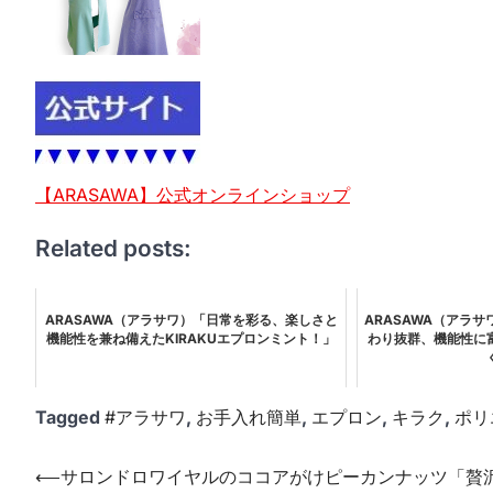
【ARASAWA】公式オンラインショップ
Related posts:
ARASAWA（アラサワ）「日常を彩る、楽しさと
ARASAWA（アラ
機能性を兼ね備えたKIRAKUエプロンミント！」
わり抜群、機能性に
Tagged
#アラサワ
,
お手入れ簡単
,
エプロン
,
キラク
,
ポリ
投
⟵
サロンドロワイヤルのココアがけピーカンナッツ「贅