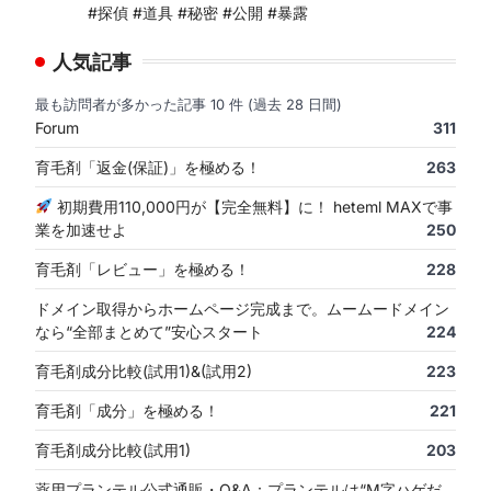
#探偵 #道具 #秘密 #公開 #暴露
人気記事
最も訪問者が多かった記事 10 件 (過去 28 日間)
Forum
311
育毛剤「返金(保証)」を極める！
263
初期費用110,000円が【完全無料】に！ heteml MAXで事
業を加速せよ
250
育毛剤「レビュー」を極める！
228
ドメイン取得からホームページ完成まで。ムームードメイン
なら“全部まとめて”安心スタート
224
育毛剤成分比較(試用1)&(試用2)
223
育毛剤「成分」を極める！
221
育毛剤成分比較(試用1)
203
薬用プランテル公式通販・Q&A：プランテルは“M字ハゲだ