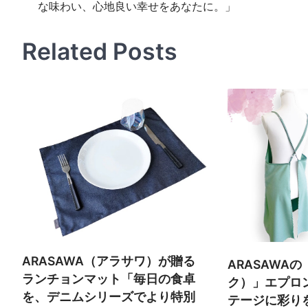
な味わい、心地良い幸せをあなたに。」
稿
ナ
Related Posts
ビ
ゲ
ー
シ
ョ
ン
ARASAWA（アラサワ）が贈る
ARASAWAの
ランチョンマット「毎日の食卓
ク）」エプロ
を、デニムシリーズでより特別
テージに彩り