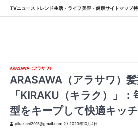
Skip
TVニューストレンド
生活・ライフ
美容・健康
サイトマップ
特
to
content
ARASAWA（アラサワ）
ARASAWA（アラサワ）
「KIRAKU（キラク）」
型をキープして快適キッ
pikakichi2015@gmail.com
2023年10月4日