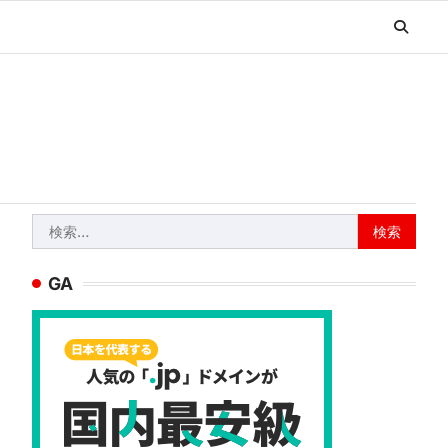
検
索:
GA