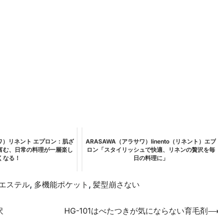
サワ）リネント エプロン：肌ざ
ARASAWA（アラサワ）linento（リネント）エプ
富む、日常の料理が一層楽し
ロン「スタイリッシュで快適、リネンの贅沢を毎
くなる！
日の料理に」
エステル
,
多機能ポケット
,
髪型崩さない
沢
HG-101はべたつきが気にならない育毛剤