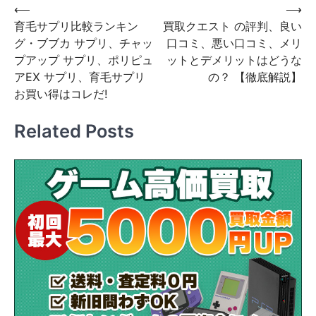
投
⟵
⟶
育毛サプリ比較ランキン
買取クエスト の評判、良い
稿
グ・ブブカ サプリ、チャッ
口コミ、悪い口コミ、メリ
ナ
プアップ サプリ、ポリピュ
ットとデメリットはどうな
ビ
アEX サプリ、育毛サプリ
の？ 【徹底解説】
お買い得はコレだ!
ゲ
ー
Related Posts
シ
ョ
ン