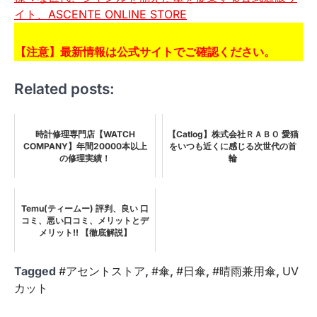
イト、ASCENTE ONLINE STORE
【注意】最新情報は公式サイトでご確認ください。
Related posts:
時計修理専門店【WATCH
【Catlog】株式会社ＲＡＢＯ 愛猫
COMPANY】年間20000本以上
をいつも近くに感じる次世代の首
の修理実績！
輪
Temu(ティームー) 評判、良い 口
コミ、悪い口コミ、メリットとデ
メリット!! 【徹底解説】
Tagged
#アセントストア
,
#傘
,
#日傘
,
#晴雨兼用傘
,
UV
カット