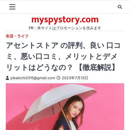
Skip
to
myspystory.com
content
PR：本サイトはプロモーションを含みます
生活・ライフ
アセントストア の評判、良い 口コ
ミ、悪い口コミ、メリットとデメ
リットはどうなの？ 【徹底解説】
pikakichi2015@gmail.com
2023年7月13日