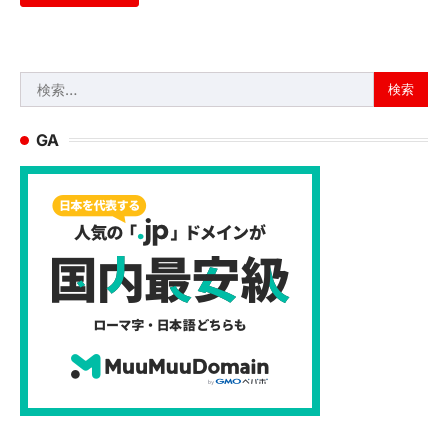
検
索:
GA