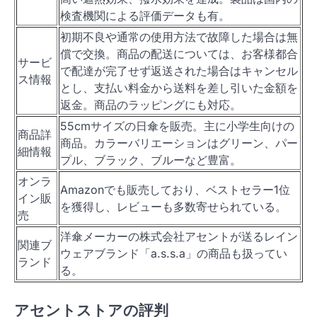
検査機関による評価データも有。
初期不良や通常の使用方法で故障した場合は無
償で交換。商品の配送については、お客様都合
サービ
で配達が完了せず返送された場合はキャンセル
ス情報
とし、支払い料金から送料を差し引いた金額を
返金。商品のラッピングにも対応。
55cmサイズの日傘を販売。主に小学生向けの
商品詳
商品。カラーバリエーションはグリーン、パー
細情報
プル、ブラック、ブルーなど豊富。
オンラ
Amazonでも販売しており、ベストセラー1位
イン販
を獲得し、レビューも多数寄せられている。
売
洋傘メーカーの株式会社アセントが送るレイン
関連ブ
ウェアブランド「a.s.s.a」の商品も扱ってい
ランド
る。
アセントストアの評判