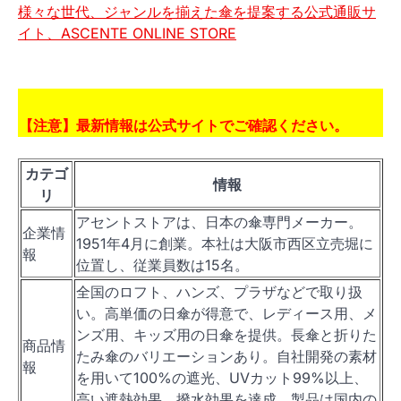
様々な世代、ジャンルを揃えた傘を提案する公式通販サ
イト、ASCENTE ONLINE STORE
【注意】最新情報は公式サイトでご確認ください。
カテゴ
情報
リ
アセントストアは、日本の傘専門メーカー。
企業情
1951年4月に創業。本社は大阪市西区立売堀に
報
位置し、従業員数は15名。
全国のロフト、ハンズ、プラザなどで取り扱
い。高単価の日傘が得意で、レディース用、メ
ンズ用、キッズ用の日傘を提供。長傘と折りた
商品情
たみ傘のバリエーションあり。自社開発の素材
報
を用いて100%の遮光、UVカット99%以上、
高い遮熱効果、撥水効果を達成。製品は国内の