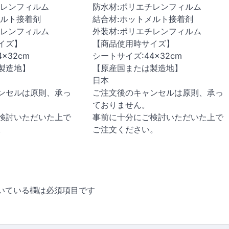
チレンフィルム
防水材:ポリエチレンフィルム
メルト接着剤
結合材:ホットメルト接着剤
チレンフィルム
外装材:ポリエチレンフィルム
イズ】
【商品使用時サイズ】
×32cm
シートサイズ:44×32cm
製造地】
【原産国または製造地】
日本
ンセルは原則、承っ
ご注文後のキャンセルは原則、承っ
ておりません。
検討いただいた上で
事前に十分にご検討いただいた上で
。
ご注文ください。
いている欄は必須項目です