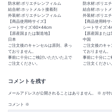
防水材:ポリエチレンフィルム
防水材:ポリエ
結合材:ホットメルト接着剤
結合材:ホット
外装材:ポリエチレンフィルム
外装材:ポリエ
【商品使用時サイズ】
【商品使用時サ
シートサイズ:60×44cm
シートサイズ:44
【原産国または製造地】
【原産国または
日本
中国
ご注文後のキャンセルは原則、承っ
ご注文後のキャ
ておりません。
ておりません。
事前に十分にご検討いただいた上で
事前に十分にご
ご注文ください。
ご注文ください
コメントを残す
メールアドレスが公開されることはありません。
※
が付
コメント
※