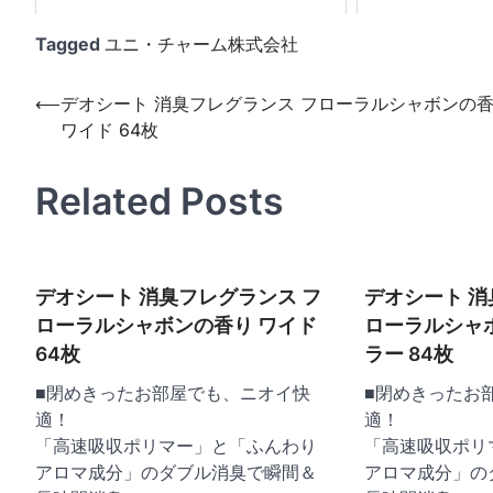
Tagged
ユニ・チャーム株式会社
投
⟵
デオシート 消臭フレグランス フローラルシャボンの
ワイド 64枚
稿
ナ
Related Posts
ビ
ゲ
ー
デオシート 消臭フレグランス フ
デオシート 消
シ
ローラルシャボンの香り ワイド
ローラルシャ
ョ
64枚
ラー 84枚
ン
■閉めきったお部屋でも、ニオイ快
■閉めきったお
適！
適！
「高速吸収ポリマー」と「ふんわり
「高速吸収ポリ
アロマ成分」のダブル消臭で瞬間＆
アロマ成分」の