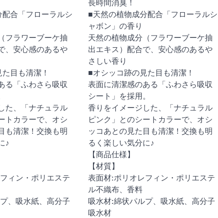
長時間消臭！
分配合「フローラルシ
■天然の植物成分配合「フローラルシ
ャボン」の香り
（フラワーブーケ抽
天然の植物成分（フラワーブーケ抽
で、安心感のあるや
出エキス）配合で、安心感のあるや
さしい香り
見た目も清潔！
■オシッコ跡の見た目も清潔！
ある「ふわさら吸収
表面に清潔感のある「ふわさら吸収
。
シート」を採用。
した、「ナチュラル
香りをイメージした、「ナチュラル
ートカラーで、オシ
ピンク」とのシートカラーで、オシ
目も清潔！交換も明
ッコあとの見た目も清潔！交換も明
に♪
るく楽しい気分に♪
【商品仕様】
【材質】
レフィン・ポリエステ
表面材:ポリオレフィン・ポリエステ
ル不織布、香料
ルプ、吸水紙、高分子
吸水材:綿状パルプ、吸水紙、高分子
吸水材