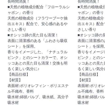
長時間消臭！
長時間消臭！
■天然の植物成分配合「フローラルシ
■天然の植物成
ャボン」の香り
ャボン」の香り
天然の植物成分（フラワーブーケ抽
天然の植物成分
出エキス）配合で、安心感のあるや
出エキス）配合
さしい香り
さしい香り
■オシッコ跡の見た目も清潔！
■オシッコ跡の
表面に清潔感のある「ふわさら吸収
表面に清潔感の
シート」を採用。
シート」を採用
香りをイメージした、「ナチュラル
香りをイメージ
ピンク」とのシートカラーで、オシ
ピンク」とのシ
ッコあとの見た目も清潔！交換も明
ッコあとの見た
るく楽しい気分に♪
るく楽しい気分
【商品仕様】
【商品仕様】
【材質】
【材質】
表面材:ポリオレフィン・ポリエステ
表面材:ポリオ
ル不織布、香料
ル不織布、香料
吸水材:綿状パルプ、吸水紙、高分子
吸水材:綿状パ
吸水材
吸水材