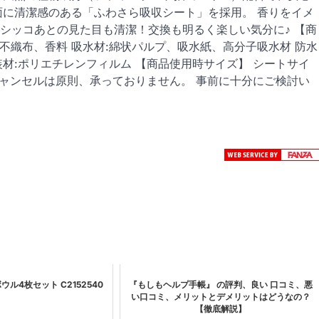
面に清潔感のある「ふわさら吸収シート」を採用。 香りをイメ
シッコあとの見た目も清潔！交換も明るく楽しい気分に♪ 【商
ル不織布、香料 吸水材:綿状パルプ、吸水紙、高分子吸水材 防水
装材:ポリエチレンフィルム 【商品使用時サイズ】 シートサイ
後のキャンセルは原則、承っておりません。 事前に十分にご検討い
ル4枚セット C2152540
『もしもヘルプ手帳』 の評判、良い 口コミ、悪
い口コミ、メリットとデメリットはどうなの？
【徹底解説】