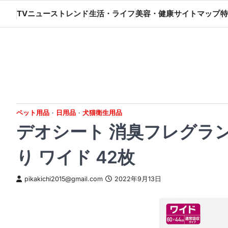
Skip
TVニューストレンド
生活・ライフ
美容・健康
サイトマップ
特
to
content
ペット用品
日用品
犬猫衛生用品
デオシート 消臭フレグラ
り ワイド 42枚
pikakichi2015@gmail.com
2022年9月13日