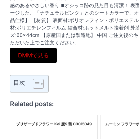
感のあるやさしい香り ■オシッコ跡の見た目も清潔！ 表
ージした、「ナチュラルピンク」とのシートカラーで、オ
品仕様】 【材質】 表面材:ポリオレフィン・ポリエステ
材:ポリエチレンフィルム 結合材:ホットメルト接着剤 外
ズ:60×44cm 【原産国または製造地】 中国 ご注文
ただいた上でご注文ください。
DMMで見る
目次
Related posts:
プリザーブドフラワー Kei 慶S 茜 C3015049
ムーミン フラワーボウ