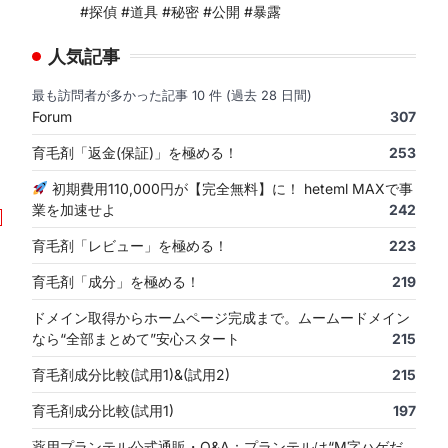
#探偵 #道具 #秘密 #公開 #暴露
人気記事
最も訪問者が多かった記事 10 件 (過去 28 日間)
Forum
307
育毛剤「返金(保証)」を極める！
253
初期費用110,000円が【完全無料】に！ heteml MAXで事
業を加速せよ
242
育毛剤「レビュー」を極める！
223
育毛剤「成分」を極める！
219
ドメイン取得からホームページ完成まで。ムームードメイン
なら“全部まとめて”安心スタート
215
育毛剤成分比較(試用1)&(試用2)
215
育毛剤成分比較(試用1)
197
薬用プランテル公式通販・Q&A：プランテルは“M字ハゲだ