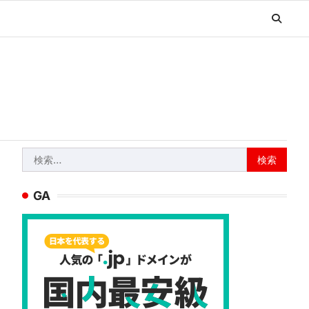
検
索:
GA