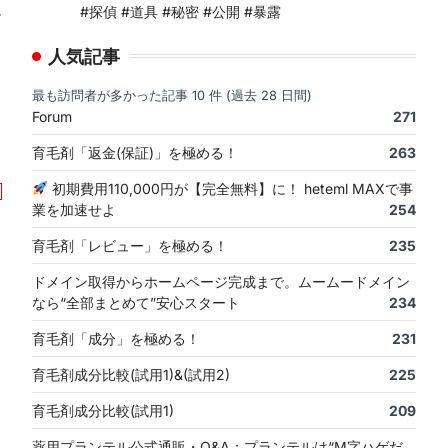
#探偵 #道具 #秘密 #公開 #暴露
ー
人気記事
最も訪問者が多かった記事 10 件 (過去 28 日間)
Forum
271
育毛剤「返金(保証)」を極める！
263
初期費用110,000円が【完全無料】に！ heteml MAXで事
業を加速せよ
254
育毛剤「レビュー」を極める！
235
ドメイン取得からホームページ完成まで。ムームードメイン
なら“全部まとめて”安心スタート
234
育毛剤「成分」を極める！
231
育毛剤成分比較(試用1)&(試用2)
225
育毛剤成分比較(試用1)
209
薬用プランテル公式通販・Q&A：プランテルは“M字ハゲだ