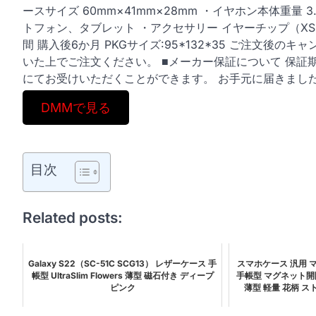
ースサイズ 60mm×41mm×28mm ・イヤホン本体重量 3.
トフォン、タブレット ・アクセサリー イヤーチップ（XS
間 購入後6か月 PKGサイズ:95*132*35 ご注文後
いた上でご注文ください。 ■メーカー保証について 保
にてお受けいただくことができます。 お手元に届きまし
DMMで見る
目次
Related posts:
Galaxy S22（SC-51C SCG13） レザーケース 手
スマホケース 汎用 
帳型 UltraSlim Flowers 薄型 磁石付き ディープ
手帳型 マグネット開
ピンク
薄型 軽量 花柄 