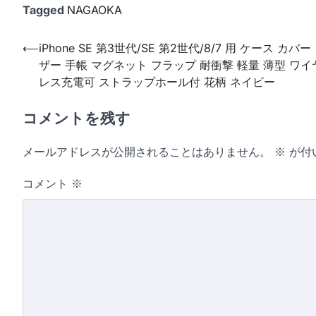
Tagged
NAGAOKA
投
⟵
iPhone SE 第3世代/SE 第2世代/8/7 用 ケース カバー
ザー 手帳 マグネット フラップ 耐衝撃 軽量 薄型 ワイ
稿
レス充電可 ストラップホール付 花柄 ネイビー
ナ
ビ
コメントを残す
ゲ
メールアドレスが公開されることはありません。
※
が付
ー
シ
コメント
※
ョ
ン