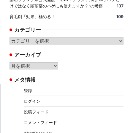
けではなく頭頂部のハゲにも使えますか？”の考察
137
育毛剤「効果」極める！
109
⟶
カテゴリー
カ
テ
アーカイブ
ゴ
リ
ア
ー
ー
メタ情報
カ
イ
登録
ブ
ログイン
投稿フィード
コメントフィード