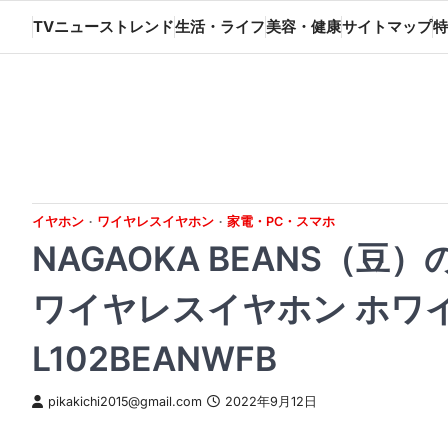
Skip
TVニューストレンド
生活・ライフ
美容・健康
サイトマップ
特
to
content
イヤホン
ワイヤレスイヤホン
家電・PC・スマホ
NAGAOKA BEANS（
ワイヤレスイヤホン ホワ
L102BEANWFB
pikakichi2015@gmail.com
2022年9月12日