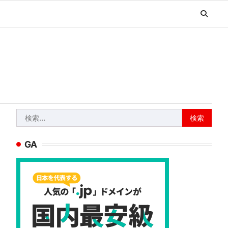
検
索:
GA