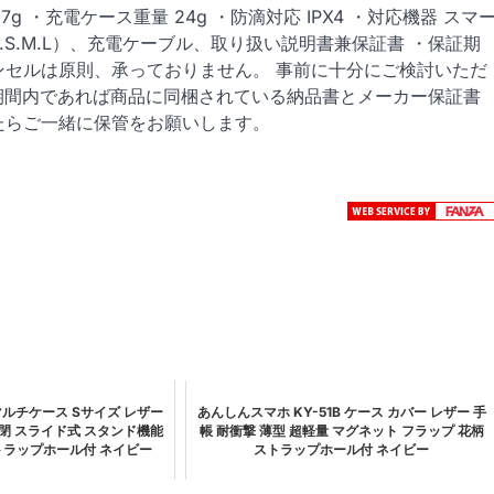
7g ・充電ケース重量 24g ・防滴対応 IPX4 ・対応機器 スマ
.S.M.L）、充電ケーブル、取り扱い説明書兼保証書 ・保証期
のキャンセルは原則、承っておりません。 事前に十分にご検討いただ
証期間内であれば商品に同梱されている納品書とメーカー保証書
たらご一緒に保管をお願いします。
マルチケース Sサイズ レザー
あんしんスマホ KY-51B ケース カバー レザー 手
閉 スライド式 スタンド機能
帳 耐衝撃 薄型 超軽量 マグネット フラップ 花柄
ストラップホール付 ネイビー
ストラップホール付 ネイビー