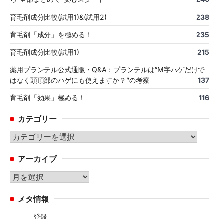
育毛剤成分比較(試用1)&(試用2)
238
育毛剤「成分」を極める！
235
育毛剤成分比較(試用1)
215
薬用プランテル公式通販・Q&A：プランテルは“M字ハゲだけで
はなく頭頂部のハゲにも使えますか？”の考察
137
育毛剤「効果」極める！
116
カテゴリー
カ
テ
アーカイブ
ゴ
リ
ア
ー
ー
メタ情報
カ
イ
登録