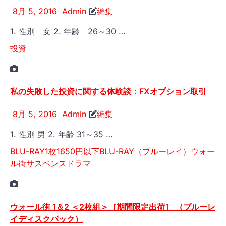
8月 5, 2016
Admin
編集
1. 性別 女 2. 年齢 26～30 …
投資
私の失敗した投資に関する体験談：FXオプション取引
8月 5, 2016
Admin
編集
1. 性別 男 2. 年齢 31～35 …
BLU-RAY1枚1650円以下
BLU-RAY（ブルーレイ）
ウォー
ル街
サスペンス
ドラマ
ウォール街 1＆2 ＜2枚組＞［期間限定出荷］ （ブルーレ
イディスクパック）