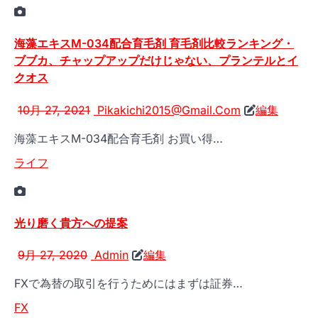
海藻エキスM-034配合育毛剤 育毛剤比較ランキング・
ブブカ、チャップアップだけじゃない、プランテルとイ
クオス
10月 27, 2021
Pikakichi2015@Gmail.Com
編集
海藻エキスM-034配合育毛剤 お買い得…
ライフ
光り磨く貴方への提案
9月 27, 2020
Admin
編集
FXで為替の取引を行うためにはまずは証券…
FX