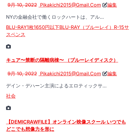
9月 10, 2022
Pikakichi2015@Gmail.Com
編集
NYの金融会社で働くロックハートは、アル…
BLU-RAY1枚1650円以下
BLU-RAY（ブルーレイ）
R-15
サ
スペンス
キュア〜禁断の隔離病棟〜 （ブルーレイディスク）
9月 10, 2022
Pikakichi2015@Gmail.Com
編集
デイン・デハーン主演によるエロティックサ…
社会
【DEMICRAWFILE】オンライン映像スクール いつでも
どこでも想像力を形に