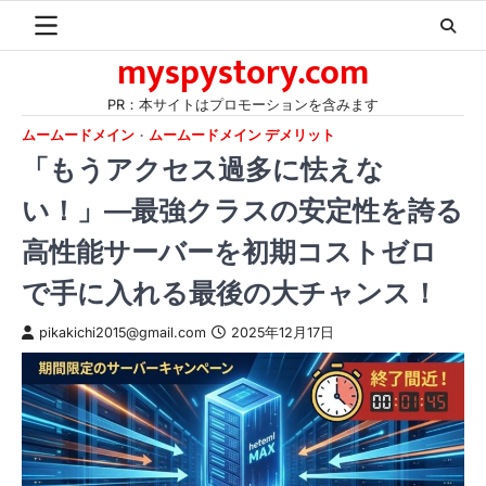
Skip
to
myspystory.com
content
PR：本サイトはプロモーションを含みます
ムームードメイン
ムームードメイン デメリット
「もうアクセス過多に怯えな
い！」—最強クラスの安定性を誇る
高性能サーバーを初期コストゼロ
で手に入れる最後の大チャンス！
pikakichi2015@gmail.com
2025年12月17日