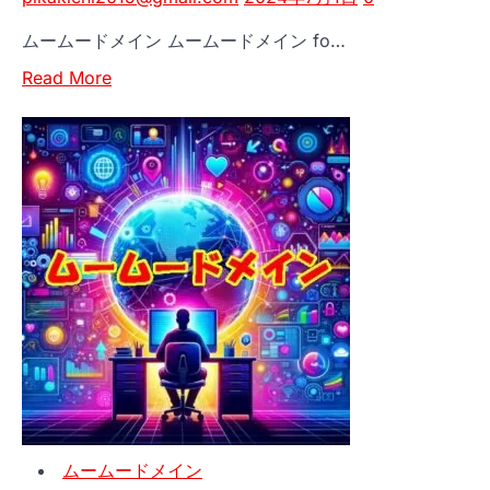
ド
ムームードメイン ムームードメイン fo…
メ
Read
イ
Read More
more
ン
about
管
簡
理
単
を
に
も
始
っ
め
と
る
ス
WordPress！
マ
ム
ー
ー
ト
ム
に！
ー
ド
ムームードメイン
メ