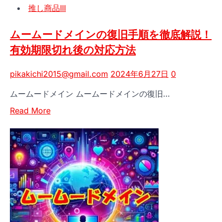
イ
推し商品III
ン
for
ムームードメインの復旧手順を徹底解説！
WP
有効期限切れ後の対応方法
ホ
ス
pikakichi2015@gmail.com
2024年6月27日
0
テ
ィ
ムームードメイン ムームードメインの復旧…
ン
Read
グ
Read More
more
の
about
実
ム
力
ー
と
ム
は？
ー
ド
メ
イ