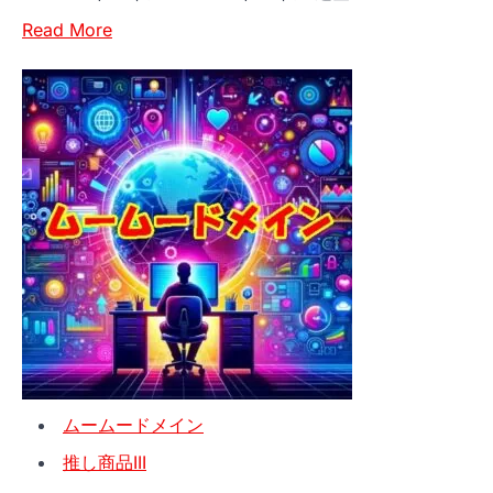
名
Read
や
Read More
more
登
about
録
ム
情
ー
報
ム
の
ー
変
ド
更
メ
を
イ
サ
ン
ポ
「ド
ー
メ
ト！」
イ
ン
ムームードメイン
の
キ
推し商品III
ャ