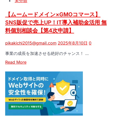
未分類
フ
資
【25%OFF】
Workspace
ィ
料
ム
で
【ムームードメイン×GMOコマース】
ス
の
ー
信
SNS販促で売上UP！IT導入補助金活用 無
を
自
ム
頼
≪
料個別相談会【第4次申請】
動
ー
と
——
作
ド
効
ム
成
メ
pikakichi2015@gmail.com
2025年8月10日
0
率
ー
機
イ
を
事業の成長を加速させる絶好のチャンス！ …
ム
能
ン
ア
ー
【ム
か
ッ
Read
Read More
ド
ー
ら
プ！
more
メ
ム
始
about
イ
ー
め
【ム
ン
ド
る
ー
の
メ
Google
ム
姉
イ
Workspace
ー
妹
ン】
｜
ド
サ
独
メ