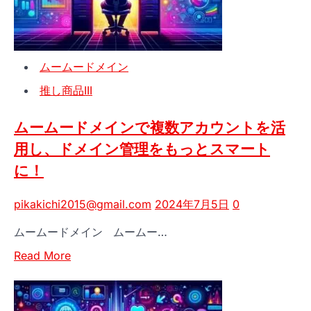
安
心！
ム
ムームードメイン
ー
ム
推し商品III
ー
ド
ムームードメインで複数アカウントを活
メ
用し、ドメイン管理をもっとスマート
イ
ン
に！
で
簡
pikakichi2015@gmail.com
2024年7月5日
0
単
ムームードメイン ムームー…
復
活
Read
Read More
手
more
続
about
き
ム