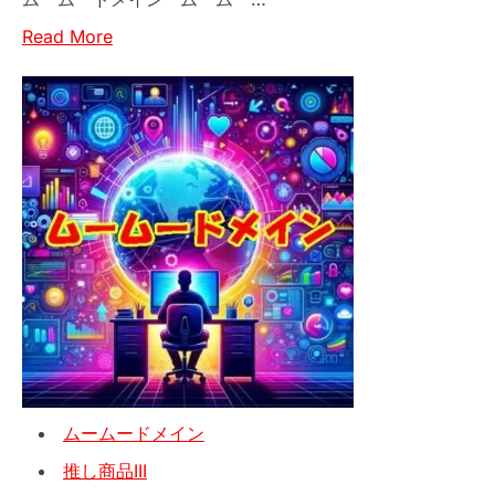
連
Read
携
Read More
more
ガ
about
イ
安
ド
全
で
簡
単！
ム
ー
ム
ー
ド
メ
イ
ムームードメイン
ン
の
推し商品III
SFTP