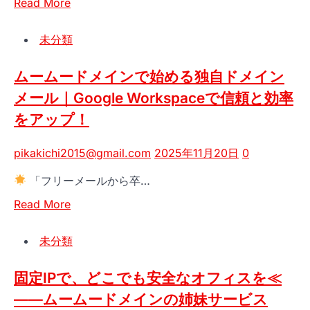
Read
Read More
more
about
未分類
「資
料
ムームードメインで始める独自ドメイン
作
メール｜Google Workspaceで信頼と効率
成
をアップ！
は、
も
う
pikakichi2015@gmail.com
2025年11月20日
0
終
「フリーメールから卒…
わ
り！」
Read
Read More
—
more
AI
about
未分類
が
ム
あ
ー
固定IPで、どこでも安全なオフィスを≪
な
ム
——ムームードメインの姉妹サービス
た
ー