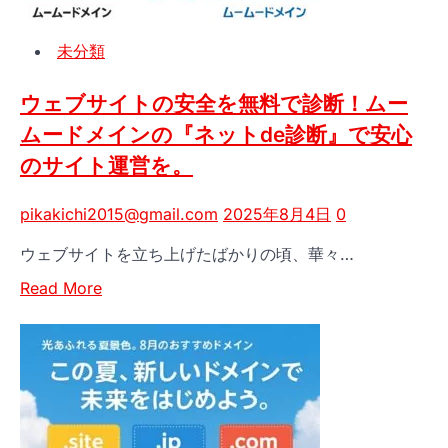
ー
自
イ
ビ
ド
ン
ス
未分類
メ
×GMO
イ
コ
ン
ウェブサイトの安全を無料で診断！ムー
マ
メ
ー
ムードメインの『ネットde診断』で安心
ー
ス】
のサイト運営を。
ル
SNS
で
販
pikakichi2015@gmail.com
2025年8月4日
0
業
促
務
で
ウェブサイトを立ち上げたばかりの頃、華々…
効
売
Read
Read More
率
上
more
化
UP！
about
IT
ウ
導
ェ
入
ブ
補
サ
助