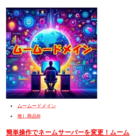
more
の
about
『ネ
夏
ッ
空
ト
に
de
似
診
合
断』
う
で
ド
安
メ
心
イ
の
ン
サ
を、
イ
こ
ト
ムームードメイン
の
運
夏、
営
推し商品III
あ
を。
な
簡単操作でネームサーバーを変更！ムーム
た