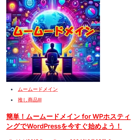
ー
対
ム
応
ー
方
ド
法
メ
イ
ン
で
複
数
ド
ムームードメイン
メ
イ
推し商品III
ン
を
簡単！ムームードメイン for WPホスティ
効
ングでWordPressを今すぐ始めよう！
率
的