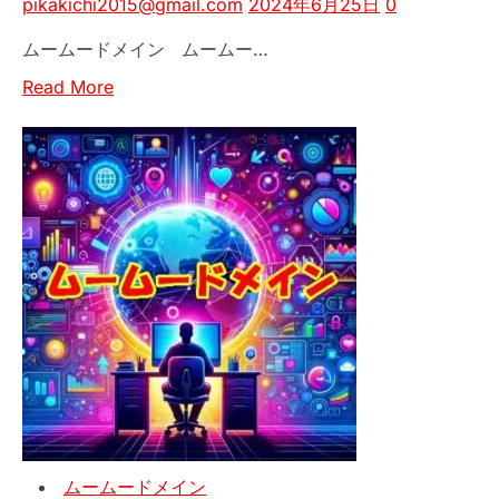
pikakichi2015@gmail.com
2024年6月25日
0
に
管
ムームードメイン ムームー…
理
Read
し
Read More
more
よ
about
う！
簡
単！
ム
ー
ム
ー
ド
メ
イ
ン
for
WP
ムームードメイン
ホ