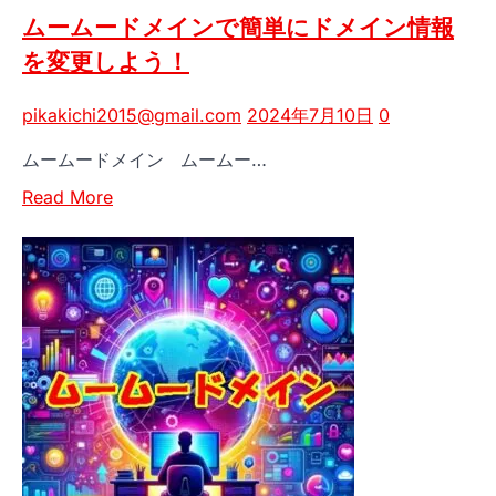
ン
ムームードメインで簡単にドメイン情報
セ
を変更しよう！
ル・
返
pikakichi2015@gmail.com
2024年7月10日
0
金
に
ムームードメイン ムームー…
つ
Read
い
Read More
more
て
about
の
ム
ガ
ー
イ
ム
ド
ー
ラ
ド
イ
メ
ン」
イ
ン
で