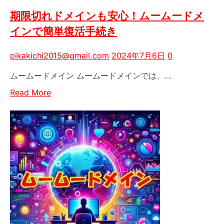
接
期限切れドメインも安心！ムームードメ
続
インで簡単復活手続き
ガ
イ
pikakichi2015@gmail.com
2024年7月6日
0
ド
【Filezilla
ムームードメイン ムームードメインでは、…
編】
Read
Read More
more
about
期
限
切
れ
ド
メ
イ
ン
も