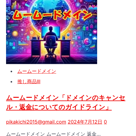
イ
ー
ン
ド
管
メ
理
イ
ン
変
更
方
法
ムームードメイン
「簡
単
推し商品III
操
作
ムームードメイン「ドメインのキャンセ
で
ル・返金についてのガイドライン」
ド
メ
pikakichi2015@gmail.com
2024年7月12日
0
イ
ン
ムームードメイン ムームードメイン 返金…