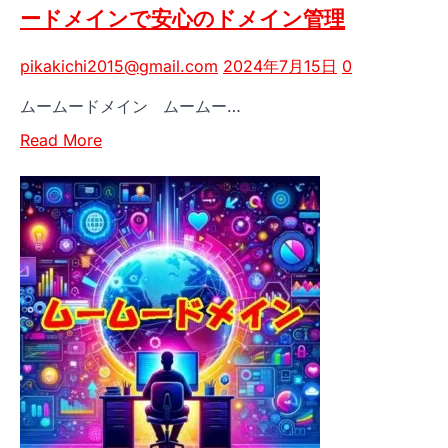
ードメインで安心のドメイン管理
の
手
pikakichi2015@gmail.com
2024年7月15日
0
に
—
ムームードメイン ムームー…
ム
Read
ー
Read More
more
ム
about
ー
簡
ド
単
メ
操
イ
作
ン
で
で
ネ
は、
ー
そ
ム
ん
サ
な
ー
あ