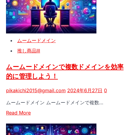
ン
の
復
旧
手
ムームードメイン
順
を
推し商品III
徹
底
ムームードメインで複数ドメインを効率
解
的に管理しよう！
説！
有
pikakichi2015@gmail.com
2024年6月27日
0
効
期
ムームードメイン ムームードメインで複数…
限
Read
切
Read More
more
れ
about
後
ム
の