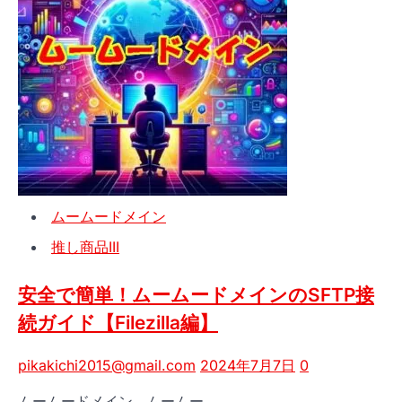
設
定
で
安
心！
ム
ー
ム
ー
ド
ムームードメイン
メ
イ
推し商品III
ン
と
安全で簡単！ムームードメインのSFTP接
ヘ
続ガイド【Filezilla編】
テ
ム
pikakichi2015@gmail.com
2024年7月7日
0
ル
の
ムームードメイン ムームー…