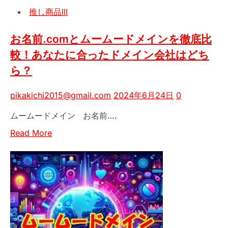
ス
推し商品III
テ
ィ
お名前.comとムームードメインを徹底比
ン
較！あなたに合ったドメイン会社はどち
グ
で
ら？
WordPress
を
pikakichi2015@gmail.com
2024年6月24日
0
今
ムームードメイン お名前….
す
ぐ
Read
Read More
始
more
め
about
よ
お
う！
名
前.com
と
ム