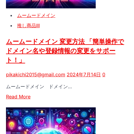
バ
な
ー
た
ムームードメイン
を
の
変
熱
推し商品III
更！
意
ム
を
ムームードメイン 変更方法 「簡単操作で
ー
全
ドメイン名や登録情報の変更をサポー
ム
力
ー
で
ト！」
ド
サ
メ
ポ
pikakichi2015@gmail.com
2024年7月14日
0
イ
ー
ムームードメイン ドメイン…
ン
ト
で
Read
Read More
安
more
心
about
の
ム
ド
ー
メ
ム