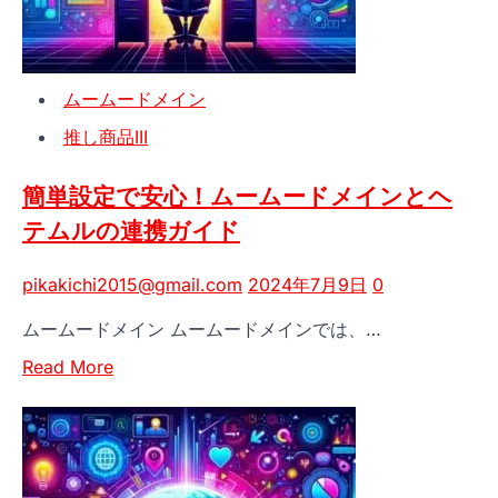
簡
単
に
ムームードメイン
ド
メ
推し商品III
イ
ン
簡単設定で安心！ムームードメインとヘ
情
テムルの連携ガイド
報
を
pikakichi2015@gmail.com
2024年7月9日
0
変
更
ムームードメイン ムームードメインでは、…
し
Read
よ
Read More
more
う！
about
簡
単