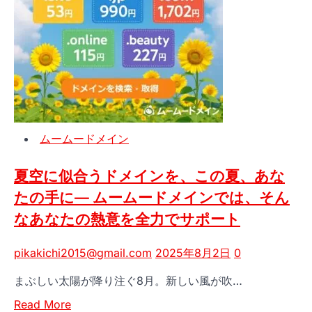
イ
金
ト
活
の
用
安
無
全
料
を
個
無
別
料
相
ムームードメイン
で
談
診
会
断！
夏空に似合うドメインを、この夏、あな
【第
ム
4
たの手に— ムームードメインでは、そん
ー
次
なあなたの熱意を全力でサポート
ム
申
ー
請】
pikakichi2015@gmail.com
2025年8月2日
0
ド
メ
まぶしい太陽が降り注ぐ8月。新しい風が吹…
イ
Read
Read More
ン