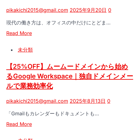
の
ド
pikakichi2015@gmail.com
2025年9月20日
0
時
メ
間
イ
現代の働き方は、オフィスの中だけにとどま…
を
ン
Read
Read More
劇
で
more
的
始
about
に
め
未分類
固
解
る
定
放
独
【25%OFF】ムームードメインから始め
IP
す
自
るGoogle Workspace｜独自ドメインメー
で、
る！
ド
ルで業務効率化
ど
Gemini
メ
こ
に
イ
で
pikakichi2015@gmail.com
2025年8月13日
0
よ
ン
も
る
メ
「Gmailもカレンダーもドキュメントも…
安
プ
ー
全
レ
Read
Read More
ル
な
ゼ
more
｜
オ
ン
about
Google