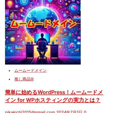
ー
ム
ー
ド
メ
イ
ン
で
複
数
ア
ムームードメイン
カ
ウ
推し商品III
ン
ト
簡単に始めるWordPress！ムームードメ
を
イン for WPホスティングの実力とは？
活
用
pikakichi2015@gmail.com
2024年7月1日
0
し、