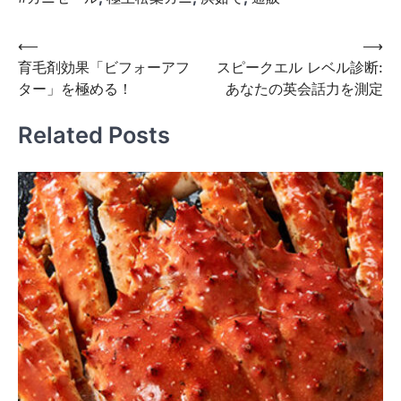
投
⟵
⟶
育毛剤効果「ビフォーアフ
スピークエル レベル診断:
稿
ター」を極める！
あなたの英会話力を測定
ナ
ビ
Related Posts
ゲ
ー
シ
ョ
ン