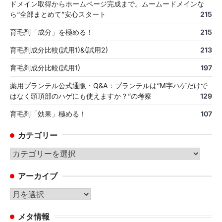
ドメイン取得からホームページ完成まで。ムームードメインな
ら“全部まとめて”安心スタート
215
育毛剤「成分」を極める！
215
育毛剤成分比較(試用1)&(試用2)
213
育毛剤成分比較(試用1)
197
薬用プランテル公式通販・Q&A：プランテルは“M字ハゲだけで
はなく頭頂部のハゲにも使えますか？”の考察
129
育毛剤「効果」極める！
107
カテゴリー
カ
テ
アーカイブ
ゴ
リ
ア
ー
ー
メタ情報
カ