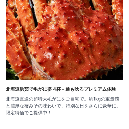
北海道浜茹で毛がに姿 4杯 – 通も唸るプレミアム体験
北海道直送の超特大毛がにをご自宅で。約1kgの重量感
と濃厚な蟹みその味わいで、特別な日をさらに豪華に。
限定特価でご提供中！