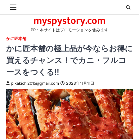
Skip
to
myspystory.com
content
PR：本サイトはプロモーションを含みます
かに匠本舗
かに匠本舗の極上品が今ならお得に
買えるチャンス！でカニ・フルコ
ースをつくる‼
pikakichi2015@gmail.com
2023年11月11日