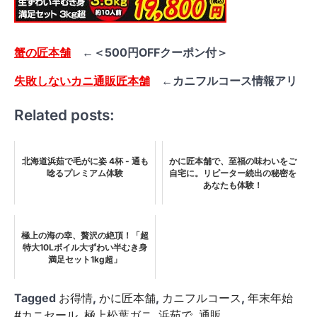
蟹の匠本舗
←＜500円OFFクーポン付＞
失敗しないカニ通販匠本舗
←カニフルコース情報アリ
Related posts:
北海道浜茹で毛がに姿 4杯 - 通も
かに匠本舗で、至福の味わいをご
唸るプレミアム体験
自宅に。リピーター続出の秘密を
あなたも体験！
極上の海の幸、贅沢の絶頂！「超
特大10Lボイル大ずわい半むき身
満足セット1kg超」
Tagged
お得情
,
かに匠本舗
,
カニフルコース
,
年末年始
#カニセール
,
極上松葉ガニ
,
浜茹で
,
通販