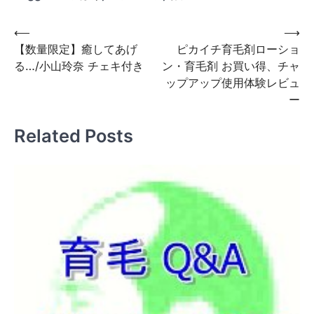
投
⟵
⟶
【数量限定】癒してあげ
ピカイチ育毛剤ローショ
稿
る…/小山玲奈 チェキ付き
ン・育毛剤 お買い得、チャ
ナ
ップアップ使用体験レビュ
ビ
ー
ゲ
Related Posts
ー
シ
ョ
ン