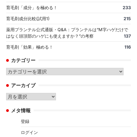
育毛剤「成分」を極める！
233
育毛剤成分比較(試用1)
215
薬用プランテル公式通販・Q&A：プランテルは“M字ハゲだけで
はなく頭頂部のハゲにも使えますか？”の考察
137
育毛剤「効果」極める！
116
カテゴリー
カ
テ
アーカイブ
ゴ
リ
ア
ー
ー
メタ情報
カ
イ
登録
ブ
ログイン