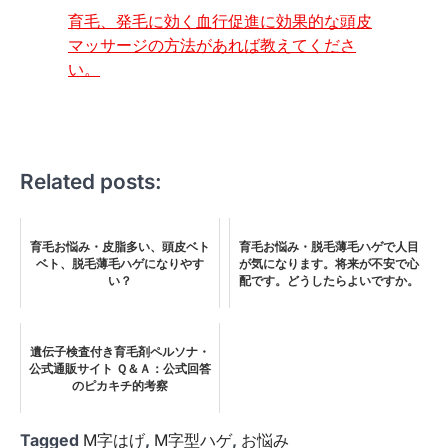
育毛、発毛に効く血行促進に効果的な頭皮
マッサージの方法があれば教えてくださ
い。
Related posts:
育毛お悩み・皮脂多い、頭皮ベト
育毛お悩み・脱毛薄毛ハゲで人目
ベト、脱毛薄毛ハゲになりやす
が気になります。将来が不安で心
い？
配です。どうしたらよいですか。
遺伝子検査付き育毛剤ペルソナ・
公式通販サイト Ｑ＆Ａ：公式回答
のピカキチ的考察
Tagged
M字はげ
,
M字型ハゲ
,
お悩み