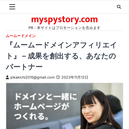
Skip
to
myspystory.com
content
PR：本サイトはプロモーションを含みます
ムームードメイン
『ムームードメインアフィリエイ
ト』 – 成果を創出する、あなたの
パートナー
pikakichi2015@gmail.com
2023年11月12日