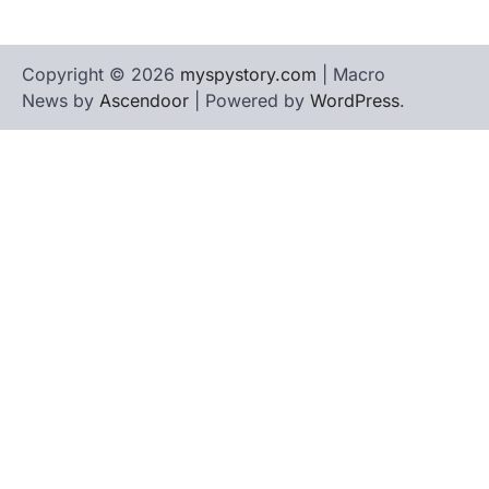
Copyright © 2026
myspystory.com
| Macro
News by
Ascendoor
| Powered by
WordPress
.