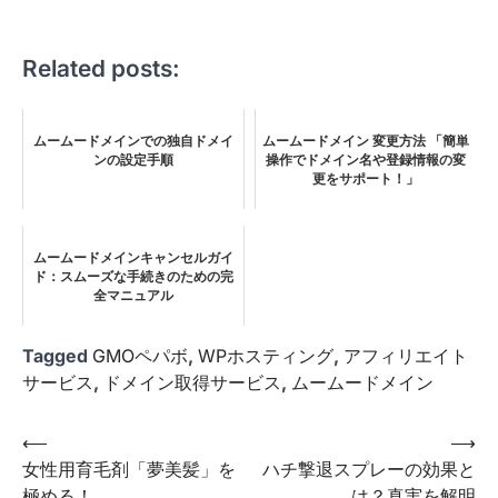
Related posts:
ムームードメインでの独自ドメイ
ムームードメイン 変更方法 「簡単
ンの設定手順
操作でドメイン名や登録情報の変
更をサポート！」
ムームードメインキャンセルガイ
ド：スムーズな手続きのための完
全マニュアル
Tagged
GMOペパボ
,
WPホスティング
,
アフィリエイト
サービス
,
ドメイン取得サービス
,
ムームードメイン
投
⟵
⟶
女性用育毛剤「夢美髪」を
ハチ撃退スプレーの効果と
稿
極める！
は？真実を解明