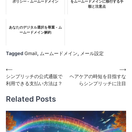
ポリシー - ムームードメイン
をムームードメインに移行する手
順と注意点
あなたのデジタル選択を尊重 - ム
ームードメイン解約
Tagged
Gmail
,
ムームードメイン
,
メール設定
投
⟵
⟶
シンプリッチの公式通販で
ヘアケアの時短を目指すな
稿
利用できる支払い方法は？
らシンプリッチに注目
ナ
ビ
Related Posts
ゲ
ー
シ