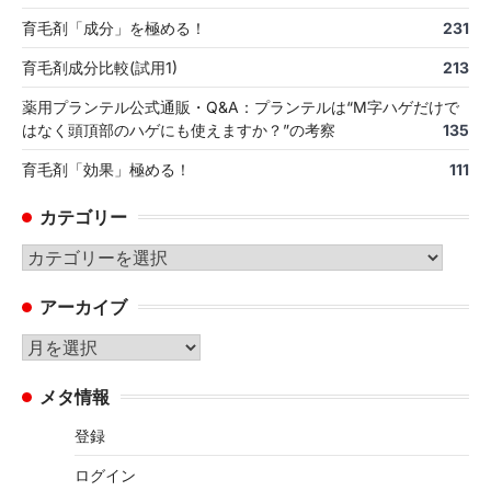
育毛剤「成分」を極める！
231
育毛剤成分比較(試用1)
213
薬用プランテル公式通販・Q&A：プランテルは“M字ハゲだけで
はなく頭頂部のハゲにも使えますか？”の考察
135
育毛剤「効果」極める！
111
カテゴリー
カ
テ
アーカイブ
ゴ
リ
ア
ー
ー
メタ情報
カ
イ
登録
ブ
ログイン