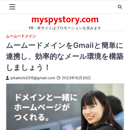
Skip
to
myspystory.com
content
PR：本サイトはプロモーションを含みます
ムームードメイン
ムームードメインをGmailと簡単に
連携し、効率的なメール環境を構築
しましょう！
pikakichi2015@gmail.com
2023年10月30日