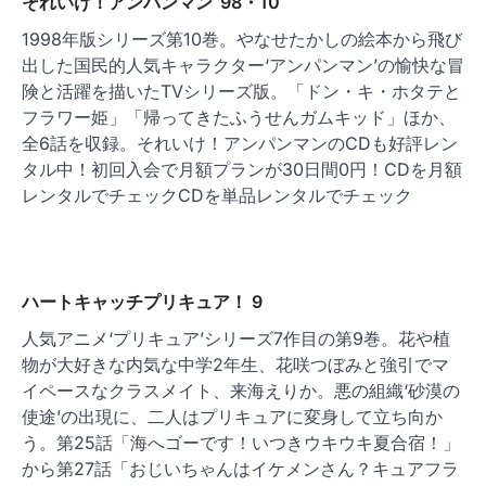
それいけ！アンパンマン ’98・10
1998年版シリーズ第10巻。やなせたかしの絵本から飛び
出した国民的人気キャラクター‘アンパンマン’の愉快な冒
険と活躍を描いたTVシリーズ版。「ドン・キ・ホタテと
フラワー姫」「帰ってきたふうせんガムキッド」ほか、
全6話を収録。それいけ！アンパンマンのCDも好評レン
タル中！初回入会で月額プランが30日間0円！CDを月額
レンタルでチェックCDを単品レンタルでチェック
ハートキャッチプリキュア！ 9
人気アニメ‘プリキュア’シリーズ7作目の第9巻。花や植
物が大好きな内気な中学2年生、花咲つぼみと強引でマ
イペースなクラスメイト、来海えりか。悪の組織‘砂漠の
使途’の出現に、二人はプリキュアに変身して立ち向か
う。第25話「海へゴーです！いつきウキウキ夏合宿！」
から第27話「おじいちゃんはイケメンさん？キュアフラ