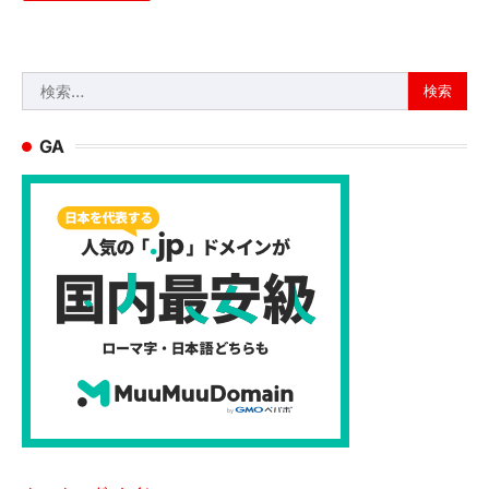
検
索:
GA