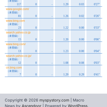
Copyright © 2026
myspystory.com
| Macro
News by
Ascendoor
| Powered by
WordPress
.