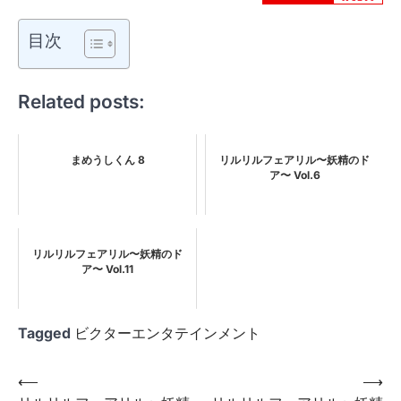
目次
Related posts:
まめうしくん 8
リルリルフェアリル〜妖精のド
ア〜 Vol.6
リルリルフェアリル〜妖精のド
ア〜 Vol.11
Tagged
ビクターエンタテインメント
投
⟵
⟶