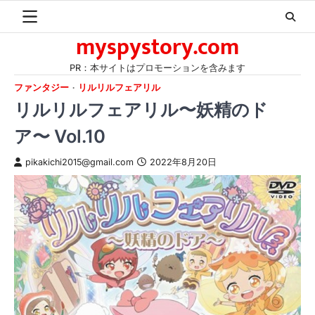
Skip
to
myspystory.com
content
PR：本サイトはプロモーションを含みます
ファンタジー
リルリルフェアリル
リルリルフェアリル〜妖精のド
ア〜 Vol.10
pikakichi2015@gmail.com
2022年8月20日