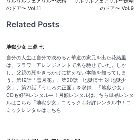
リルリルフェアリル〜妖精
リルリルフェアリル〜妖精
稿
のドア〜 Vol.11
のドア〜 Vol.9
ナ
ビ
Related Posts
ゲ
ー
地獄少女 三鼎 七
シ
自分の人生は自分で決めると華道の家元を出た花緒里
ョ
は、フラワーアレンジメントで名を馳せていた。しか
ン
し、父親の死をきっかけに抗えない本能を知ってしま
う。第19話「雪月花」、第20話「地獄博士 対 地獄少
女」、第21話「うしろの正面」を収録。「地獄少女」
CDも好評レンタル中！月額レンタルはこちら単品レンタ
ルはこちら「地獄少女」コミックも好評レンタル中！コ
ミックレンタルはこちら