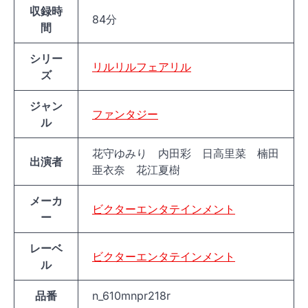
収録時
84分
間
シリー
リルリルフェアリル
ズ
ジャン
ファンタジー
ル
花守ゆみり 内田彩 日高里菜 楠田
出演者
亜衣奈 花江夏樹
メーカ
ビクターエンタテインメント
ー
レーベ
ビクターエンタテインメント
ル
品番
n_610mnpr218r