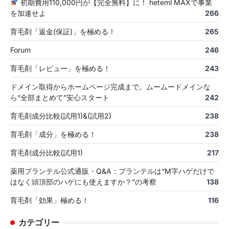
初期費用110,000円が【完全無料】に！ heteml MAXで事業
を加速せよ
266
育毛剤「返金(保証)」を極める！
265
Forum
246
育毛剤「レビュー」を極める！
243
ドメイン取得からホームページ完成まで。ムームードメインな
ら“全部まとめて”安心スタート
242
育毛剤成分比較(試用1)&(試用2)
238
育毛剤「成分」を極める！
238
育毛剤成分比較(試用1)
217
薬用プランテル公式通販・Q&A：プランテルは“M字ハゲだけで
はなく頭頂部のハゲにも使えますか？”の考察
138
育毛剤「効果」極める！
116
カテゴリー