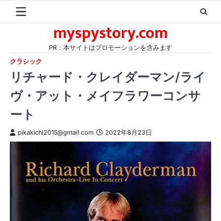
Skip
to
myspystory.com
content
PR：本サイトはプロモーションを含みます
クラシック
リチャード・クレイダーマン/ライ
ヴ・アット・メイフラワーコンサ
ート
pikakichi2015@gmail.com
2022年8月23日