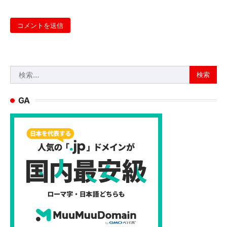
検
索:
GA