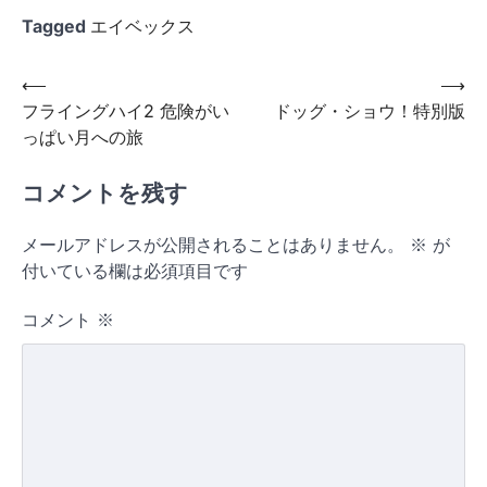
Tagged
エイベックス
投
⟵
⟶
フライングハイ2 危険がい
ドッグ・ショウ！特別版
稿
っぱい月への旅
ナ
ビ
コメントを残す
ゲ
メールアドレスが公開されることはありません。
※
が
ー
付いている欄は必須項目です
シ
コメント
※
ョ
ン