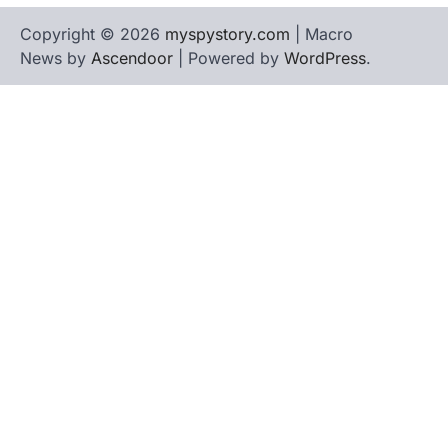
Copyright © 2026
myspystory.com
| Macro
News by
Ascendoor
| Powered by
WordPress
.