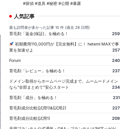
#探偵 #道具 #秘密 #公開 #暴露
人気記事
最も訪問者が多かった記事 10 件 (過去 28 日間)
育毛剤「返金(保証)」を極める！
259
初期費用110,000円が【完全無料】に！ heteml MAXで事
業を加速せよ
257
Forum
240
育毛剤「レビュー」を極める！
237
ドメイン取得からホームページ完成まで。ムームードメイン
なら“全部まとめて”安心スタート
234
育毛剤「成分」を極める！
231
育毛剤成分比較(試用1)&(試用2)
227
育毛剤成分比較(試用1)
209
薬用プランテル公式通販・Q&A：プランテルは“M字ハゲだ