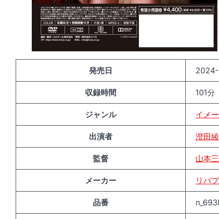
発売日
2024-
収録時間
101分
ジャンル
イメー
出演者
澄田綾
監督
山本三
メーカー
リバプ
品番
n_693