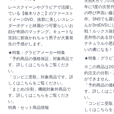
天然Kカップの
ョ
年に1度の次世
レースクイーンやグラビアで活躍し
の呼び声高い藤
ている【椿木りさこ】のファースト
ン
作。SNSでも
イメージDVD。抜群に美しいスレン
んが3rdDVD
ダーボディと綺麗かつ可愛らしいお
戦！ルックス抜
顔が奇跡のマッチング。キュートな
意外性のある甘
笑顔に射抜かれちゃう男子が大量発
ナチュラル小悪
生の予感がします。
いの虜になる！
★特集：グラビアメーカー特集
★特集：グラビ
「予約商品の価格保証」対象商品で
す。詳しくはこちらをご覧くださ
※この商品は202
い。
約注文の分割・
「コンビニ受取」対象商品です。詳
ができません。
しくはこちらをご覧ください。
「予約商品の価
「まとめ/分割」機能対象外商品で
す。詳しくはこ
す。詳しくはこちらをご覧くださ
い。
い。
「コンビニ受取
特典・セット商品情報
しくはこちらを