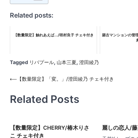
Related posts:
【数量限定】触れあえば…/咲村良子 チェキ付き
築古マンションの管理
Tagged
リバプール
,
山本三夏
,
澄田綾乃
投
⟵
【数量限定】「変。」/澄田綾乃 チェキ付き
稿
Related Posts
ナ
ビ
ゲ
ー
【数量限定】CHERRY/椿木りさ
麗しの恋人/
こ チェキ付き
シ