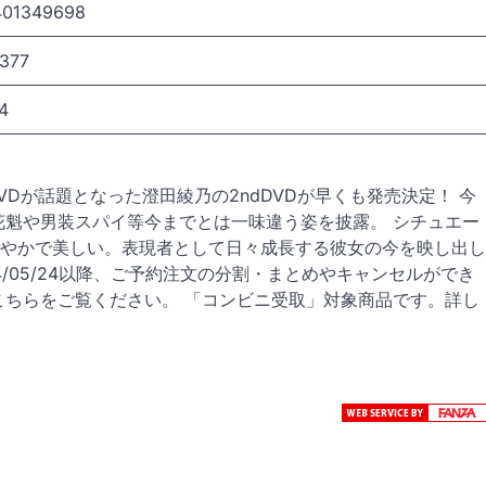
401349698
377
4
DVDが話題となった澄田綾乃の2ndDVDが早くも発売決定！ 今
花魁や男装スパイ等今までとは一味違う姿を披露。 シチュエー
やかで美しい。表現者として日々成長する彼女の今を映し出し
4/05/24以降、ご予約注文の分割・まとめやキャンセルができ
こちらをご覧ください。 「コンビニ受取」対象商品です。詳し