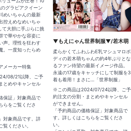
ボリュームが圧巻！10
代のグラビアクイーン
川めいちゃんの最新
露出控えめなめいちゃ
にして大胆に手ぶらに挑
群で華やかな容姿に
▼もえにゃん世界制服▼/若木萌
い声。理性を狂わす
魔。一度知ったらめ
柔らかくてふわふわE乳マシュマロボ
ディの若木萌ちゃんの約4年ぶりとな
るファン待望の最新イメージ作品。
アメーカー特集
永遠の17歳をキャッチにして制服を3
4/08/21以降、ご予
着も着用！まさに…「世界制服」
まとめやキャンセル
※この商品は2024/07/24以降、ご
約注文の分割・まとめやキャンセル
格保証」対象商品で
ができません。
ちらをご覧くださ
「予約商品の価格保証」対象商品で
す。詳しくはこちらをご覧くださ
」対象商品です。詳
い。
ご覧ください。