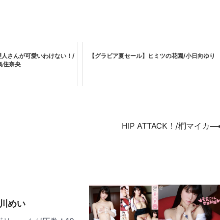
人さんが可愛いわけない！/
【グラビア夏セール】ヒミツの花園/小日向ゆり
鳥住奈央
HIP ATTACK！/椚マイカ
藤川めい