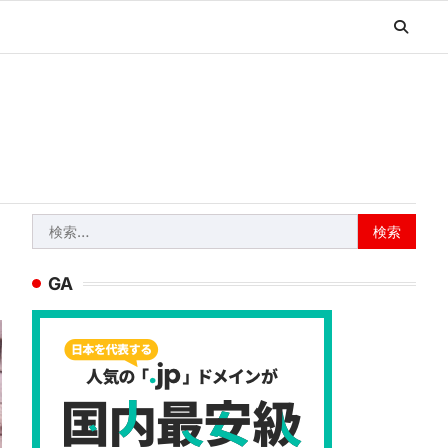
検
索:
GA