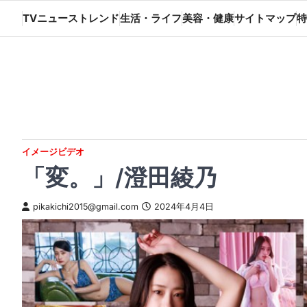
Skip
TVニューストレンド
生活・ライフ
美容・健康
サイトマップ
特
to
content
イメージビデオ
「変。」/澄田綾乃
pikakichi2015@gmail.com
2024年4月4日