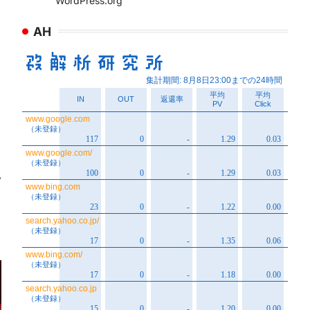
WordPress.org
AH
⟶