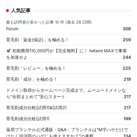
人気記事
最も訪問者が多かった記事 10 件 (過去 28 日間)
Forum
308
育毛剤「返金(保証)」を極める！
259
初期費用110,000円が【完全無料】に！ heteml MAXで事業
を加速せよ
244
育毛剤「レビュー」を極める！
225
育毛剤「成分」を極める！
219
ドメイン取得からホームページ完成まで。ムームードメインな
ら“全部まとめて”安心スタート
217
育毛剤成分比較(試用1)&(試用2)
217
育毛剤成分比較(試用1)
199
薬用プランテル公式通販・Q&A：プランテルは“M字ハゲだけで
はなく頭頂部のハゲにも使えますか？”の考察
134