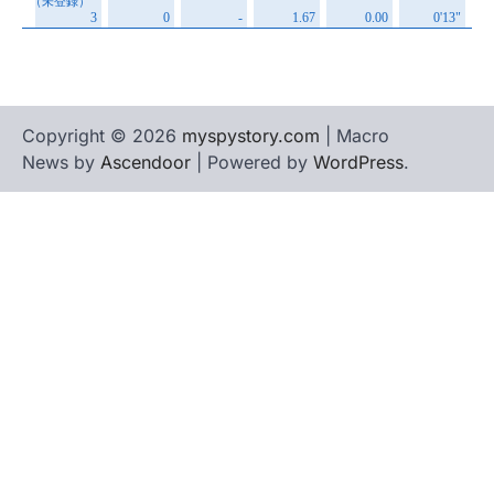
Copyright © 2026
myspystory.com
| Macro
News by
Ascendoor
| Powered by
WordPress
.