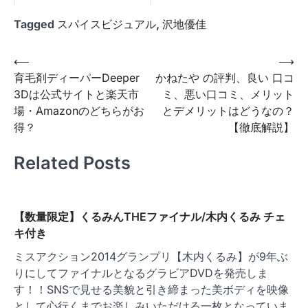
Tagged
スパイスビジュアル
,
沢地優佳
投
⟵
⟶
育毛剤ディーパーDeeper
かねたや の評判、良い 口コ
稿
3Dは公式サイトと楽天市
ミ、悪い口コミ、メリット
ナ
場・Amazonのどちらがお
とデメリットはどうなの？
ビ
得？
【徹底解説】
ゲ
Related Posts
ー
シ
ョ
【数量限定】くるみんTHEファイナル/木内くるみ チェ
ン
キ付き
ミスアクション2014グランプリ【木内くるみ】が9年ぶ
りにしてファイナルとなるグラビアDVDを発売しま
す！！SNSで見せる美貌と引き締まった美ボディを映像
として心行くまでお楽しみいただける一枚となっていま