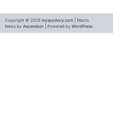
Copyright © 2026
myspystory.com
| Macro
News by
Ascendoor
| Powered by
WordPress
.