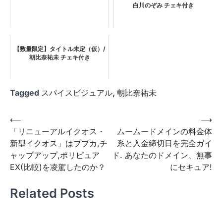
白川のぞみ チェキ付き
【数量限定】タイトル未定（仮）/
朝比奈祐未 チェキ付き
Tagged
スパイスビジュアル
,
朝比奈祐未
投
⟵
⟶
「リニューアルイクオス・
ムームードメインの料金体
稿
新型イクオス」はブブカ,チ
系と入金締切日を完全ガイ
ナ
ャップアップ,ポリピュア
ド. あなたのドメイン、無事
ビ
EX(比較)を凌駕したのか？
にセキュア!
ゲ
Related Posts
ー
シ