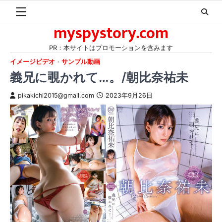
Skip
to
myspystory.com
content
PR：本サイトはプロモーションを含みます
イメージビデオ
サンプル動画
義兄に覗かれて…。/朝比奈祐未
pikakichi2015@gmail.com
2023年9月26日