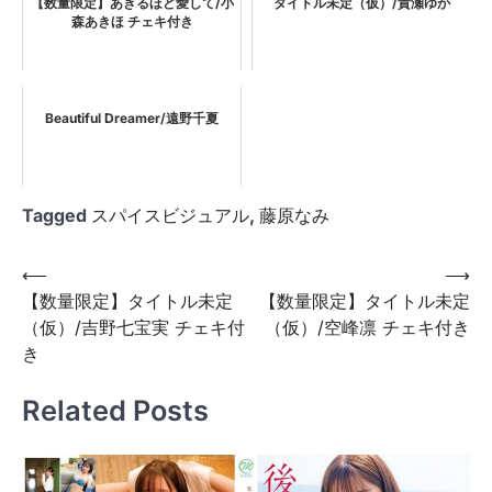
【数量限定】あきるほど愛して/小
タイトル未定（仮）/貴瀬ゆか
森あきほ チェキ付き
Beautiful Dreamer/遠野千夏
Tagged
スパイスビジュアル
,
藤原なみ
投
⟵
⟶
【数量限定】タイトル未定
【数量限定】タイトル未定
稿
（仮）/吉野七宝実 チェキ付
（仮）/空峰凛 チェキ付き
ナ
き
ビ
Related Posts
ゲ
ー
シ