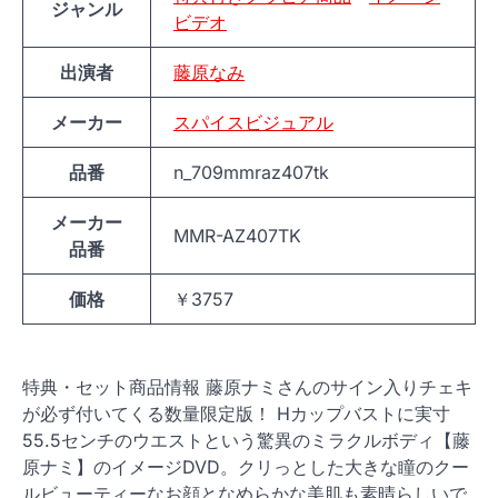
ジャンル
ビデオ
出演者
藤原なみ
メーカー
スパイスビジュアル
品番
n_709mmraz407tk
メーカー
MMR-AZ407TK
品番
価格
￥3757
特典・セット商品情報 藤原ナミさんのサイン入りチェキ
が必ず付いてくる数量限定版！ Hカップバストに実寸
55.5センチのウエストという驚異のミラクルボディ【藤
原ナミ】のイメージDVD。クリっとした大きな瞳のクー
ルビューティーなお顔となめらかな美肌も素晴らしいで