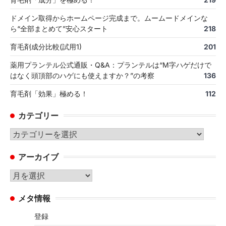
ドメイン取得からホームページ完成まで。ムームードメインな
ら“全部まとめて”安心スタート
218
育毛剤成分比較(試用1)
201
薬用プランテル公式通販・Q&A：プランテルは“M字ハゲだけで
はなく頭頂部のハゲにも使えますか？”の考察
136
育毛剤「効果」極める！
112
カテゴリー
カ
テ
アーカイブ
ゴ
リ
ア
ー
ー
メタ情報
カ
イ
登録
ブ