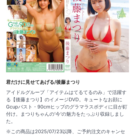
ョ
ン
君だけに見せてあげる/後藤まつり
アイドルグループ「アイテムはてるてるのみ」で活躍す
る【後藤まつり】のイメージDVD。キュートなお顔に
Gcupバスト・90cmヒップのグラマラスボディに目が釘
付け。まつりちゃんの’今’の魅力をたっぷり収録しまし
た。
※この商品は2025/07/23以降、ご予約注文のキャンセ