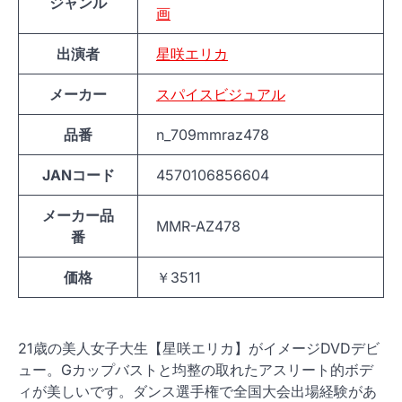
ジャンル
画
出演者
星咲エリカ
メーカー
スパイスビジュアル
品番
n_709mmraz478
JANコード
4570106856604
メーカー品
MMR-AZ478
番
価格
￥3511
21歳の美人女子大生【星咲エリカ】がイメージDVDデビ
ュー。Gカップバストと均整の取れたアスリート的ボデ
ィが美しいです。ダンス選手権で全国大会出場経験があ