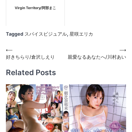
Virgin Territory/阿部まこ
Tagged
スパイスビジュアル
,
星咲エリカ
投
⟵
⟶
好きちらり/倉沢しえり
親愛なるあなたへ/川村あい
稿
ナ
Related Posts
ビ
ゲ
ー
シ
ョ
ン