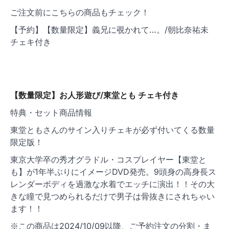
ご注文前にこちらの商品もチェック！
【予約】【数量限定】義兄に覗かれて…。/朝比奈祐未
チェキ付き
【数量限定】お人形遊び/東堂とも チェキ付き
特典・セット商品情報
東堂ともさんのサイン入りチェキが必ず付いてくる数量
限定版！
東京大学卒の秀才グラドル・コスプレイヤー【東堂と
も】が1年半ぶりにイメージDVD発売。9頭身の高身長ス
レンダーボディを過激な水着でエッチに演出！！その大
きな瞳で見つめられるだけで男子は骨抜きにされちゃい
ます！！
※この商品は2024/10/09以降、ご予約注文の分割・ま