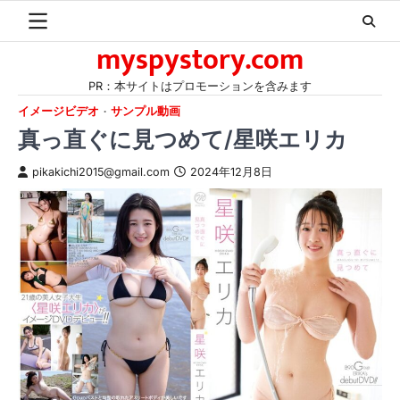
Skip
to
myspystory.com
content
PR：本サイトはプロモーションを含みます
イメージビデオ
サンプル動画
真っ直ぐに見つめて/星咲エリカ
pikakichi2015@gmail.com
2024年12月8日