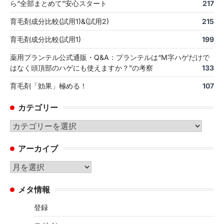
ら“全部まとめて”安心スタート
217
育毛剤成分比較(試用1)&(試用2)
215
育毛剤成分比較(試用1)
199
薬用プランテル公式通販・Q&A：プランテルは“M字ハゲだけで
はなく頭頂部のハゲにも使えますか？”の考察
133
育毛剤「効果」極める！
107
カテゴリー
カ
テ
アーカイブ
ゴ
リ
ア
ー
ー
メタ情報
カ
イ
登録
ブ