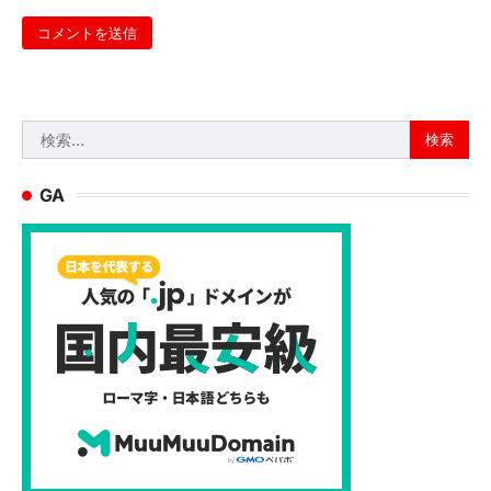
検
索:
GA