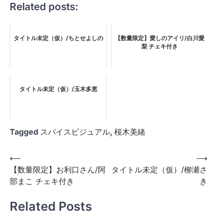
Related posts:
タイトル未定（仮）/ちとせよしの
【数量限定】愛しのアイリ/白川愛
梨 チェキ付き
タイトル未定（仮）/玉木多恵
Tagged
スパイスビジュアル
,
桜木美緒
投
⟵
⟶
【数量限定】お利口さん/阿
タイトル未定（仮）/柳瀬さ
稿
部まこ チェキ付き
き
ナ
ビ
Related Posts