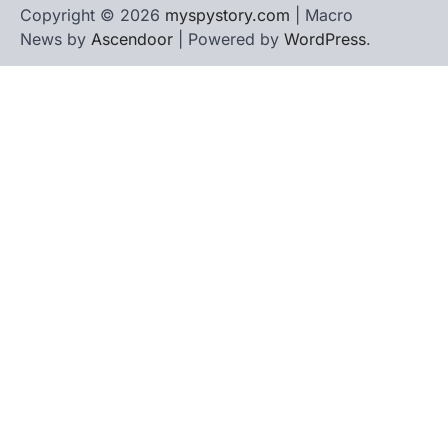
Copyright © 2026
myspystory.com
| Macro
News by
Ascendoor
| Powered by
WordPress
.