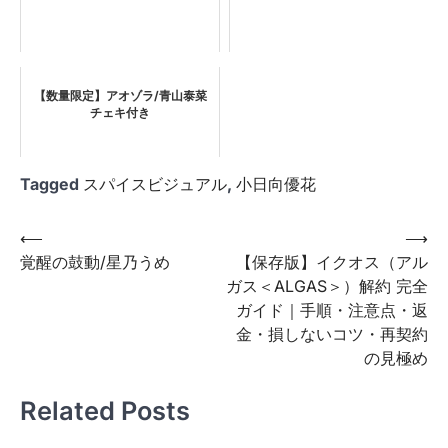
【数量限定】アオゾラ/青山泰菜
チェキ付き
Tagged
スパイスビジュアル
,
小日向優花
投
⟵
⟶
覚醒の鼓動/星乃うめ
【保存版】イクオス（アル
稿
ガス＜ALGAS＞）解約 完全
ナ
ガイド｜手順・注意点・返
ビ
金・損しないコツ・再契約
の見極め
ゲ
ー
Related Posts
シ