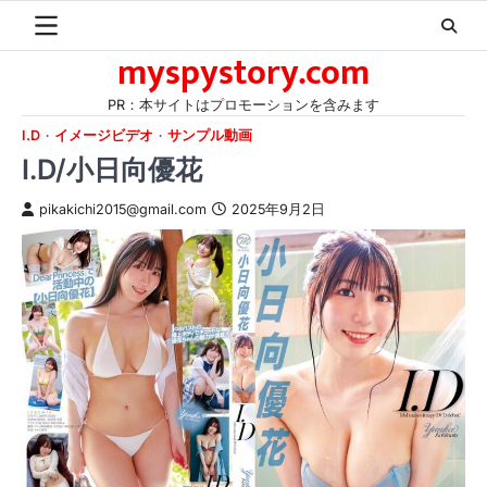
Skip
to
myspystory.com
content
PR：本サイトはプロモーションを含みます
I.D
イメージビデオ
サンプル動画
I.D/小日向優花
pikakichi2015@gmail.com
2025年9月2日