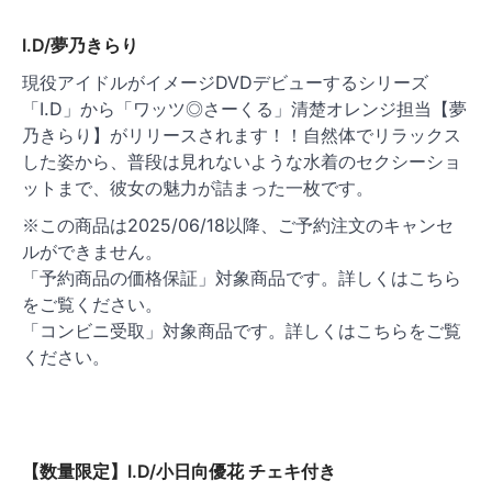
ョ
ン
I.D/夢乃きらり
現役アイドルがイメージDVDデビューするシリーズ
「I.D」から「ワッツ◎さーくる」清楚オレンジ担当【夢
乃きらり】がリリースされます！！自然体でリラックス
した姿から、普段は見れないような水着のセクシーショ
ットまで、彼女の魅力が詰まった一枚です。
※この商品は2025/06/18以降、ご予約注文のキャンセ
ルができません。
「予約商品の価格保証」対象商品です。詳しくはこちら
をご覧ください。
「コンビニ受取」対象商品です。詳しくはこちらをご覧
ください。
【数量限定】I.D/小日向優花 チェキ付き