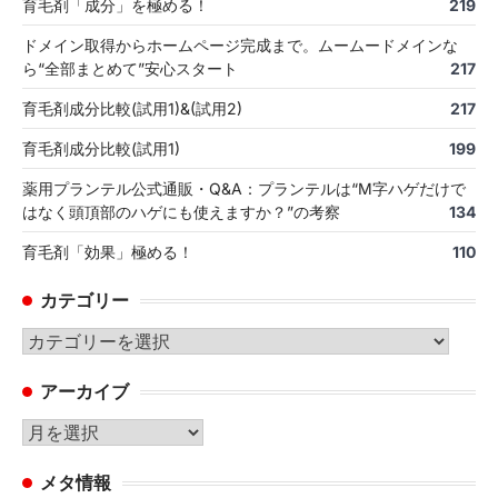
育毛剤「成分」を極める！
219
ドメイン取得からホームページ完成まで。ムームードメインな
ら“全部まとめて”安心スタート
217
育毛剤成分比較(試用1)&(試用2)
217
育毛剤成分比較(試用1)
199
薬用プランテル公式通販・Q&A：プランテルは“M字ハゲだけで
はなく頭頂部のハゲにも使えますか？”の考察
134
育毛剤「効果」極める！
110
カテゴリー
カ
テ
アーカイブ
ゴ
リ
ア
ー
ー
メタ情報
カ