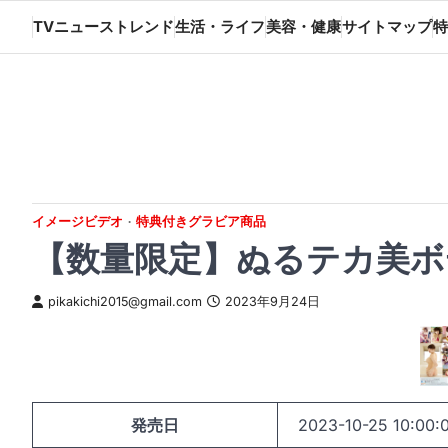
Skip
TVニューストレンド
生活・ライフ
美容・健康
サイトマップ
特
to
content
イメージビデオ
特典付きグラビア商品
【数量限定】ぬるテカ美ボ
pikakichi2015@gmail.com
2023年9月24日
発売日
2023-10-25 10:00: