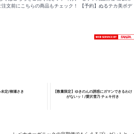
ご注文前にこちらの商品もチェック！ 【予約】ぬるテカ美ボデ
ル未定/柳瀬さき
【数量限定】ゆきのんの誘惑にガマンできるわけ
がないッ！/愛沢雪乃 チェキ付き
レベナオーガニックの定期便でもらえるプレゼントと