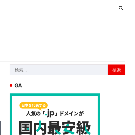
検
索:
GA