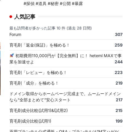
#探偵 #道具 #秘密 #公開 #暴露
人気記事
最も訪問者が多かった記事 10 件 (過去 28 日間)
Forum
307
育毛剤「返金(保証)」を極める！
259
初期費用110,000円が【完全無料】に！ heteml MAXで事
業を加速せよ
244
育毛剤「レビュー」を極める！
223
育毛剤「成分」を極める！
219
ドメイン取得からホームページ完成まで。ムームードメイン
なら“全部まとめて”安心スタート
217
育毛剤成分比較(試用1)&(試用2)
215
育毛剤成分比較(試用1)
199
薬用プランテル公式通販・Q&A：プランテルは“M字ハゲだ