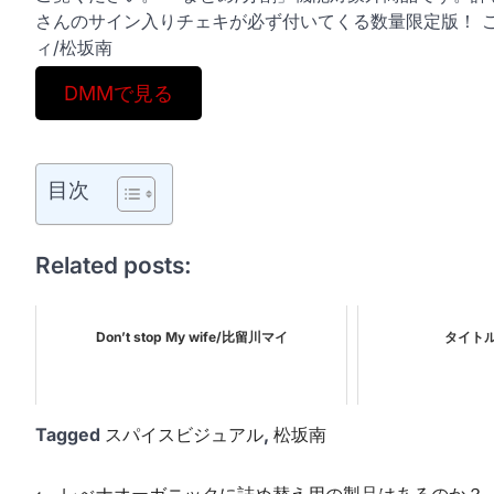
さんのサイン入りチェキが必ず付いてくる数量限定版！ 
ィ/松坂南
DMMで見る
目次
Related posts:
Don’t stop My wife/比留川マイ
タイト
Tagged
スパイスビジュアル
,
松坂南
⟵
レべナオーガニックに詰め替え用の製品はあるのか？