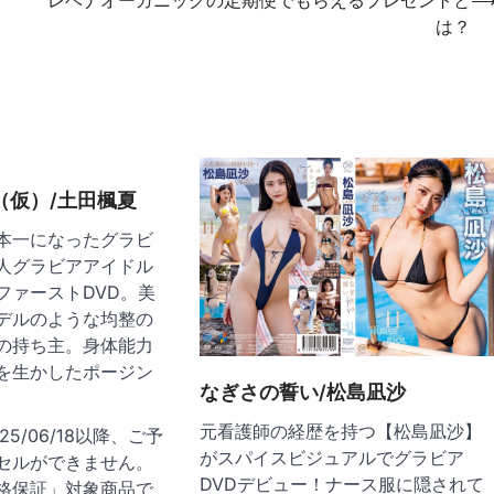
は？
（仮）/土田楓夏
本一になったグラビ
人グラビアアイドル
ファーストDVD。美
デルのような均整の
の持ち主。身体能力
を生かしたポージン
なぎさの誓い/松島凪沙
。
元看護師の経歴を持つ【松島凪沙】
5/06/18以降、ご予
がスパイスビジュアルでグラビア
セルができません。
DVDデビュー！ナース服に隠されて
格保証」対象商品で