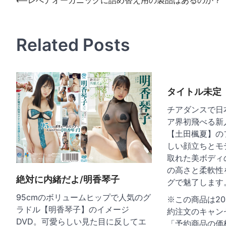
投
稿
ナ
Related Posts
ビ
ゲ
ー
タイトル未定
シ
ョ
チアダンスで日
ア界初飛べる新
ン
【土田楓夏】の
しい顔立ちとモ
取れた美ボディ
の高さと柔軟性
絶対に内緒だよ/明香琴子
グで魅了します
95cmのボリュームヒップで人気のグ
※この商品は202
ラドル【明香琴子】のイメージ
約注文のキャン
DVD。可愛らしい見た目に反してエ
「予約商品の価