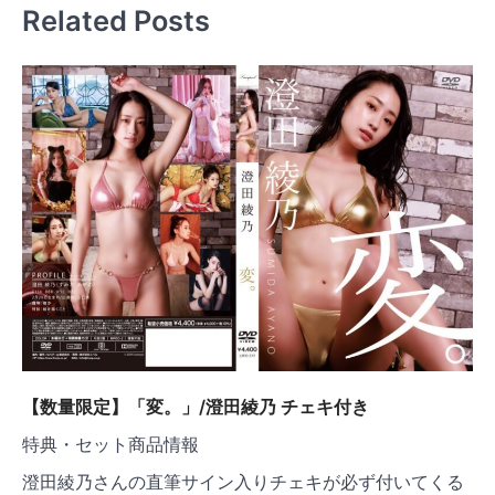
ビ
Related Posts
ゲ
ー
シ
ョ
ン
【数量限定】「変。」/澄田綾乃 チェキ付き
特典・セット商品情報
澄田綾乃さんの直筆サイン入りチェキが必ず付いてくる