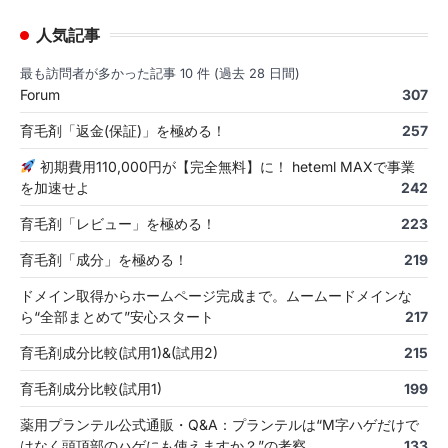
人気記事
最も訪問者が多かった記事 10 件 (過去 28 日間)
Forum
307
育毛剤「返金(保証)」を極める！
257
初期費用110,000円が【完全無料】に！ heteml MAXで事業
を加速せよ
242
育毛剤「レビュー」を極める！
223
育毛剤「成分」を極める！
219
ドメイン取得からホームページ完成まで。ムームードメインな
ら“全部まとめて”安心スタート
217
育毛剤成分比較(試用1)&(試用2)
215
育毛剤成分比較(試用1)
199
薬用プランテル公式通販・Q&A：プランテルは“M字ハゲだけで
はなく頭頂部のハゲにも使えますか？”の考察
133