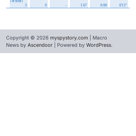
Copyright © 2026
myspystory.com
| Macro
News by
Ascendoor
| Powered by
WordPress
.