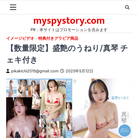
Skip
to
myspystory.com
content
PR：本サイトはプロモーションを含みます
イメージビデオ
特典付きグラビア商品
【数量限定】盛艶のうねり/真琴 チ
ェキ付き
pikakichi2015@gmail.com
2025年5月12日