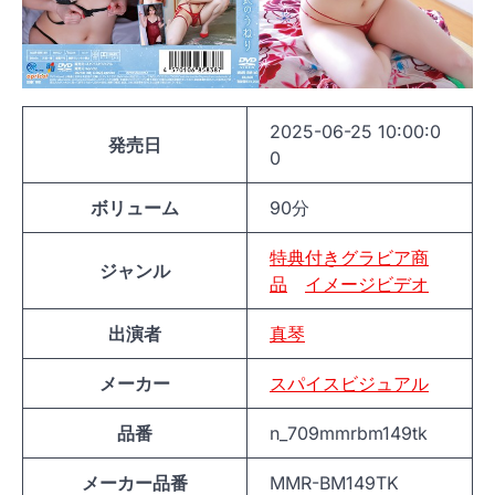
2025-06-25 10:00:0
発売日
0
ボリューム
90分
特典付きグラビア商
ジャンル
品
イメージビデオ
出演者
真琴
メーカー
スパイスビジュアル
品番
n_709mmrbm149tk
メーカー品番
MMR-BM149TK