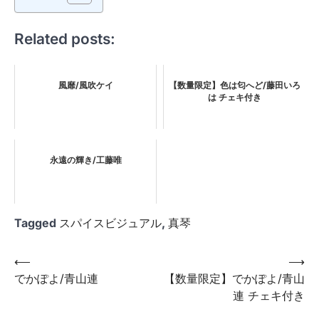
Related posts:
風靡/風吹ケイ
【数量限定】色は匂へど/藤田いろ
は チェキ付き
永遠の輝き/工藤唯
Tagged
スパイスビジュアル
,
真琴
投
⟵
⟶
でかぽよ/青山連
【数量限定】でかぽよ/青山
稿
連 チェキ付き
ナ