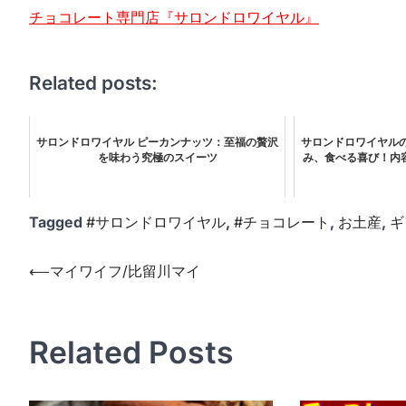
チョコレート専門店『サロンドロワイヤル』
Related posts:
サロンドロワイヤル ピーカンナッツ：至福の贅沢
サロンドロワイヤル
を味わう究極のスイーツ
み、食べる喜び！内
Tagged
#サロンドロワイヤル
,
#チョコレート
,
お土産
,
ギ
投
⟵
マイワイフ/比留川マイ
稿
ナ
Related Posts
ビ
ゲ