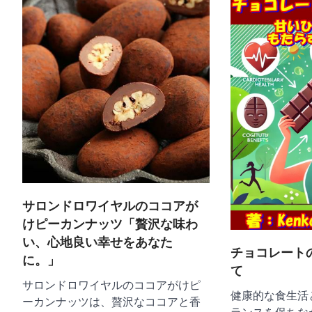
ー
シ
ョ
ン
サロンドロワイヤルのココアが
けピーカンナッツ「贅沢な味わ
い、心地良い幸せをあなた
チョコレート
に。」
て
サロンドロワイヤルのココアがけピ
健康的な食生活
ーカンナッツは、贅沢なココアと香
ランスを保ちな