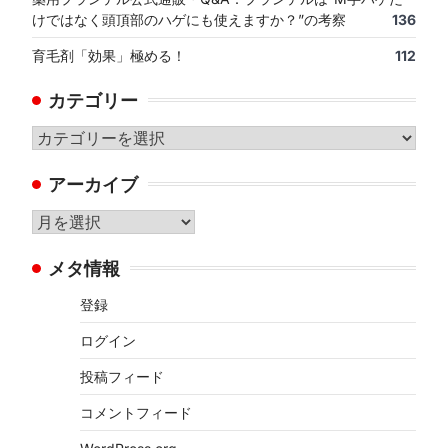
けではなく頭頂部のハゲにも使えますか？”の考察
136
育毛剤「効果」極める！
112
カテゴリー
カ
テ
アーカイブ
ゴ
リ
ア
ー
ー
メタ情報
カ
イ
登録
ブ
ログイン
投稿フィード
コメントフィード