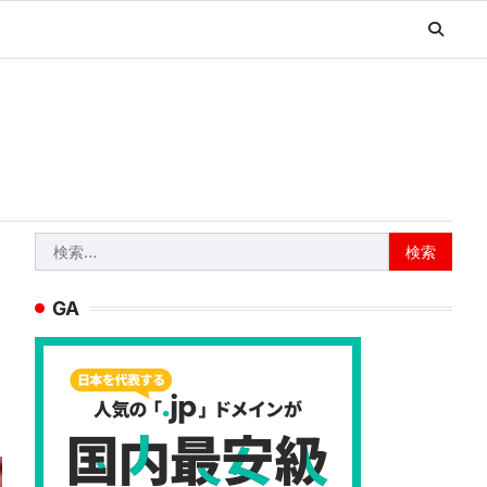
検
索:
GA