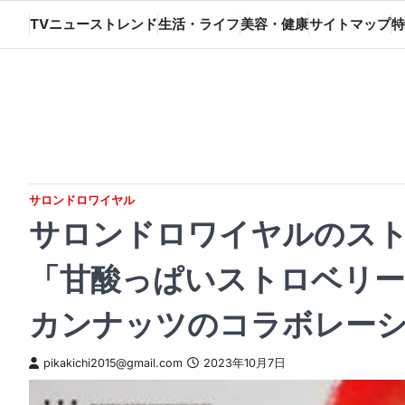
Skip
TVニューストレンド
生活・ライフ
美容・健康
サイトマップ
特
to
content
サロンドロワイヤル
サロンドロワイヤルのス
「甘酸っぱいストロベリー
カンナッツのコラボレー
pikakichi2015@gmail.com
2023年10月7日