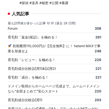
#探偵 #道具 #秘密 #公開 #暴露
人気記事
最も訪問者が多かった記事 10 件 (過去 28 日間)
Forum
308
育毛剤「返金(保証)」を極める！
261
初期費用110,000円が【完全無料】に！ heteml MAXで事
業を加速せよ
248
育毛剤「レビュー」を極める！
226
育毛剤成分比較(試用1)&(試用2)
221
育毛剤「成分」を極める！
221
ドメイン取得からホームページ完成まで。ムームードメイン
なら“全部まとめて”安心スタート
220
育毛剤成分比較(試用1)
203
薬用プランテル公式通販・Q&A：プランテルは“M字ハゲだ