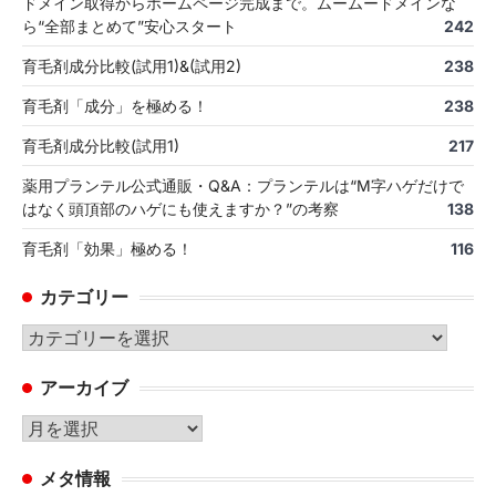
ドメイン取得からホームページ完成まで。ムームードメインな
ら“全部まとめて”安心スタート
242
育毛剤成分比較(試用1)&(試用2)
238
育毛剤「成分」を極める！
238
育毛剤成分比較(試用1)
217
薬用プランテル公式通販・Q&A：プランテルは“M字ハゲだけで
はなく頭頂部のハゲにも使えますか？”の考察
138
育毛剤「効果」極める！
116
カテゴリー
カ
テ
アーカイブ
ゴ
リ
ア
ー
ー
メタ情報
カ