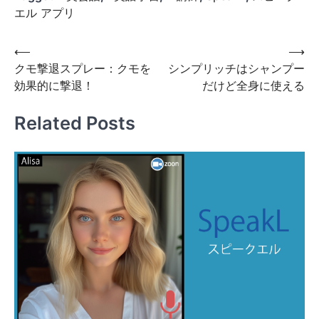
エル アプリ
投
⟵
⟶
クモ撃退スプレー：クモを
シンプリッチはシャンプー
稿
効果的に撃退！
だけど全身に使える
ナ
ビ
Related Posts
ゲ
ー
シ
ョ
ン