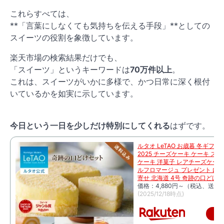
これらすべては、
**「言葉にしなくても気持ちを伝える手段」**としての
スイーツの役割を象徴しています。
楽天市場の検索結果だけでも、
「スイーツ」というキーワードは
70万件以上
。
これは、スイーツがいかに多様で、かつ日常に深く根付
いているかを如実に示しています。
今日という一日を少しだけ特別にしてくれる
はずです。
ルタオ LeTAO お歳暮 冬ギフト
2025 チーズケーキ ケーキ ス
ケーキ 洋菓子 レアチーズケーキ
ルフロマージュ プレゼント 内祝
寄せ 北海道 4号 奇跡の口どけ
価格：4,880円～（税込、送料無
(2025/12/18時点)
楽