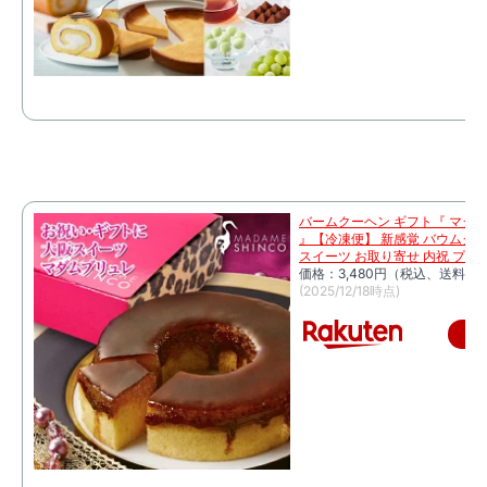
バームクーヘン ギフト『 マダ
』【冷凍便】 新感覚 バウムクー
スイーツ お取り寄せ 内祝 プレ
価格：3,480円（税込、送料無料
(2025/12/18時点)
楽