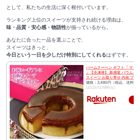
として、私たちの生活に深く根付いています。
ランキング上位のスイーツが支持され続ける理由は、
味・品質・安心感・物語性
が揃っているから。
あなたに合った一品を選ぶことで、
スイーツはきっと、
今日という一日を少しだけ特別にしてくれる
はずです。
バームクーヘン ギフト『 マダ
』【冷凍便】 新感覚 バウムクー
スイーツ お取り寄せ 内祝 プレ
価格：3,480円（税込、送料無料
(2025/12/18時点)
楽