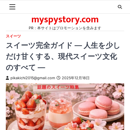
Skip
to
myspystory.com
content
PR：本サイトはプロモーションを含みます
スイーツ
スイーツ完全ガイド ― 人生を少し
だけ甘くする、現代スイーツ文化
のすべて ―
pikakichi2015@gmail.com
2025年12月18日