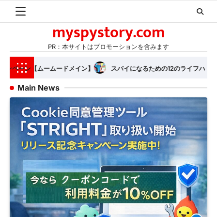
Skip
to
myspystory.com
content
PR：本サイトはプロモーションを含みます
めの12のライフハック
TRUE DETECTIVE AND SPY HACKS TO FERR
Main News