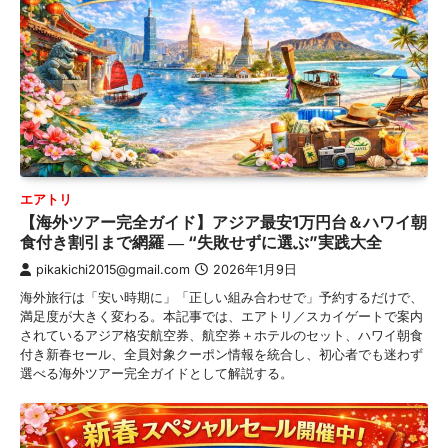
エアトリ
【海外ツアー完全ガイド】アジア最安1万円台＆ハワイ朝
食付き割引まで網羅 ― “失敗せずに選ぶ”実践大全
pikakichi2015@gmail.com
2026年1月9日
海外旅行は「安い時期に」「正しい組み合わせで」予約するだけで、
満足度が大きく変わる。本記事では、エアトリ／スカイゲートで案内
されているアジア格安航空券、航空券＋ホテルのセット、ハワイ朝食
付き新春セール、全員対象クーポン情報を統合し、初心者でも迷わず
選べる海外ツアー完全ガイドとして解説する。