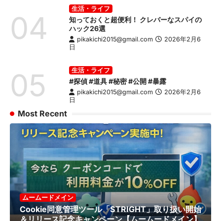
生活・ライフ
04
知っておくと超便利！ クレバーなスパイの
ハック26選
pikakichi2015@gmail.com
2026年2月6
日
生活・ライフ
05
#探偵 #道具 #秘密 #公開 #暴露
pikakichi2015@gmail.com
2026年2月6
日
Most Recent
ムームードメイン
Cookie同意管理ツール「STRIGHT」取り扱い開始
＆リリース記念キャンペーン【ムームードメイン】