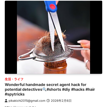
生活・ライフ
Wonderful handmade secret agent hack for
potential detectives
#shorts #diy #hacks #hair
#spytricks
pikakichi2015@gmail.com
2026年2月6日