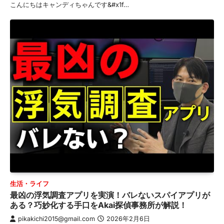
こんにちはキャンディちゃんです&#x1f…
生活・ライフ
最凶の浮気調査アプリを実演！バレないスパイアプリが
ある？巧妙化する手口をAkai探偵事務所が解説！
pikakichi2015@gmail.com
2026年2月6日