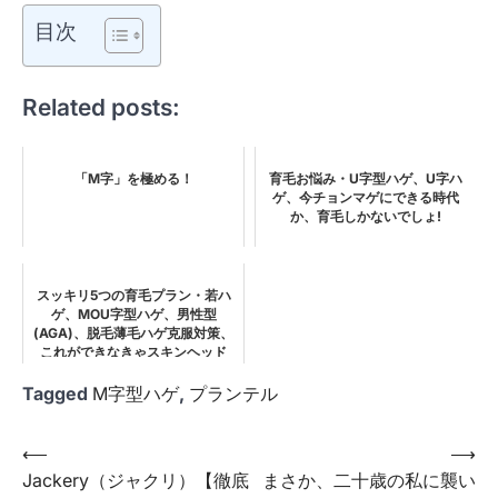
目次
Related posts:
「M字」を極める！
育毛お悩み・U字型ハゲ、U字ハ
ゲ、今チョンマゲにできる時代
か、育毛しかないでしょ!
スッキリ5つの育毛プラン・若ハ
ゲ、MOU字型ハゲ、男性型
(AGA)、脱毛薄毛ハゲ克服対策、
これができなきゃスキンヘッド
Tagged
M字型ハゲ
,
プランテル
投
⟵
⟶
Jackery（ジャクリ）【徹底
まさか、二十歳の私に襲い
稿