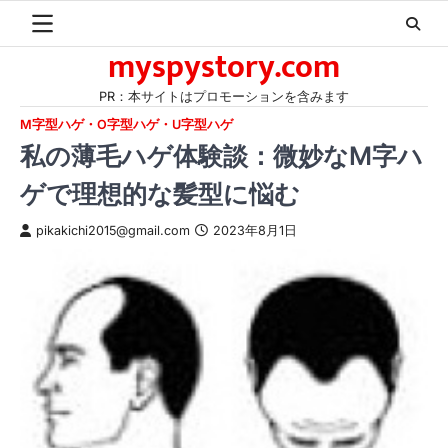
Skip
to
myspystory.com
content
PR：本サイトはプロモーションを含みます
M字型ハゲ・O字型ハゲ・U字型ハゲ
私の薄毛ハゲ体験談：微妙なM字ハ
ゲで理想的な髪型に悩む
pikakichi2015@gmail.com
2023年8月1日