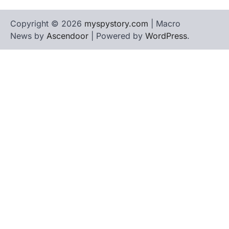
Copyright © 2026
myspystory.com
| Macro
News by
Ascendoor
| Powered by
WordPress
.