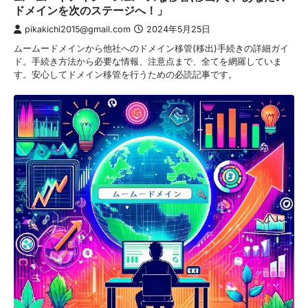
ドメインを次のステージへ！」
pikakichi2015@gmail.com
2024年5月25日
ムームードメインから他社へのドメイン移管(移出)手続きの詳細ガイ
ド。手続き方法から必要な情報、注意点まで、全てを網羅していま
す。安心してドメイン移管を行うための必読記事です。