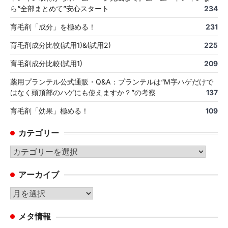
ら“全部まとめて”安心スタート
234
育毛剤「成分」を極める！
231
育毛剤成分比較(試用1)&(試用2)
225
育毛剤成分比較(試用1)
209
薬用プランテル公式通販・Q&A：プランテルは“M字ハゲだけで
はなく頭頂部のハゲにも使えますか？”の考察
137
育毛剤「効果」極める！
109
カテゴリー
カ
テ
アーカイブ
ゴ
リ
ア
ー
ー
メタ情報
カ