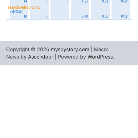
Copyright © 2026
myspystory.com
| Macro
News by
Ascendoor
| Powered by
WordPress
.