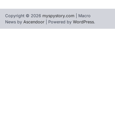
Copyright © 2026
myspystory.com
| Macro
News by
Ascendoor
| Powered by
WordPress
.