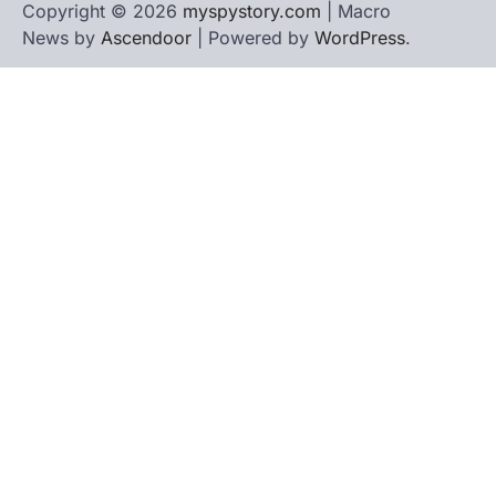
Copyright © 2026
myspystory.com
| Macro
News by
Ascendoor
| Powered by
WordPress
.