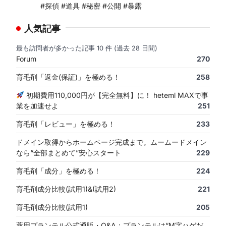
#探偵 #道具 #秘密 #公開 #暴露
人気記事
最も訪問者が多かった記事 10 件 (過去 28 日間)
Forum
270
育毛剤「返金(保証)」を極める！
258
初期費用110,000円が【完全無料】に！ heteml MAXで事
業を加速せよ
251
育毛剤「レビュー」を極める！
233
ドメイン取得からホームページ完成まで。ムームードメイン
なら“全部まとめて”安心スタート
229
育毛剤「成分」を極める！
224
育毛剤成分比較(試用1)&(試用2)
221
育毛剤成分比較(試用1)
205
薬用プランテル公式通販・Q&A：プランテルは“M字ハゲだ