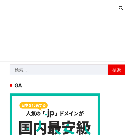
検
索:
GA