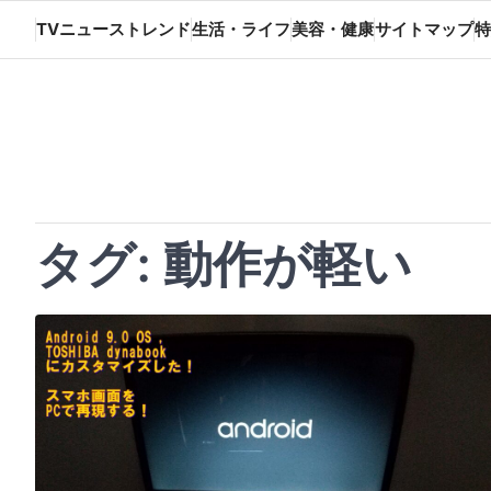
Skip
TVニューストレンド
生活・ライフ
美容・健康
サイトマップ
特
to
content
タグ:
動作が軽い