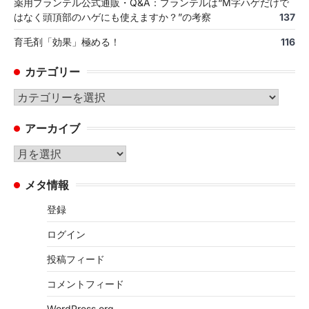
薬用プランテル公式通販・Q&A：プランテルは“M字ハゲだけで
はなく頭頂部のハゲにも使えますか？”の考察
137
育毛剤「効果」極める！
116
カテゴリー
カ
テ
アーカイブ
ゴ
リ
ア
ー
ー
メタ情報
カ
イ
登録
ブ
ログイン
投稿フィード
コメントフィード
WordPress.org