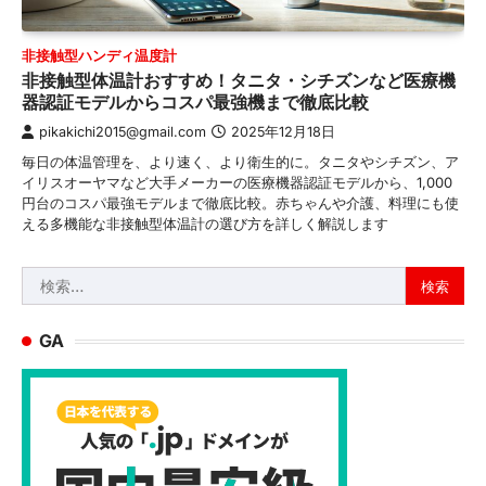
非接触型ハンディ温度計
非接触型体温計おすすめ！タニタ・シチズンなど医療機
器認証モデルからコスパ最強機まで徹底比較
pikakichi2015@gmail.com
2025年12月18日
毎日の体温管理を、より速く、より衛生的に。タニタやシチズン、ア
イリスオーヤマなど大手メーカーの医療機器認証モデルから、1,000
円台のコスパ最強モデルまで徹底比較。赤ちゃんや介護、料理にも使
える多機能な非接触型体温計の選び方を詳しく解説します
検
索:
GA