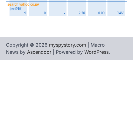
Copyright © 2026
myspystory.com
| Macro
News by
Ascendoor
| Powered by
WordPress
.