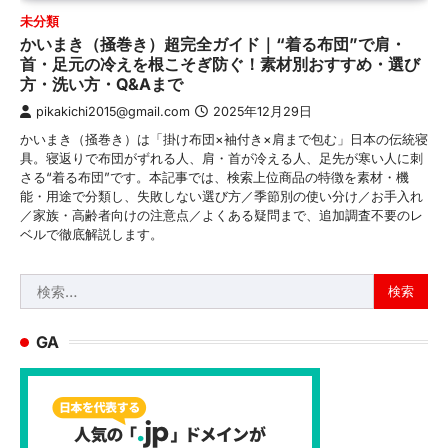
未分類
かいまき（掻巻き）超完全ガイド｜“着る布団”で肩・
首・足元の冷えを根こそぎ防ぐ！素材別おすすめ・選び
方・洗い方・Q&Aまで
pikakichi2015@gmail.com
2025年12月29日
かいまき（掻巻き）は「掛け布団×袖付き×肩まで包む」日本の伝統寝
具。寝返りで布団がずれる人、肩・首が冷える人、足先が寒い人に刺
さる“着る布団”です。本記事では、検索上位商品の特徴を素材・機
能・用途で分類し、失敗しない選び方／季節別の使い分け／お手入れ
／家族・高齢者向けの注意点／よくある疑問まで、追加調査不要のレ
ベルで徹底解説します。
検
索:
GA