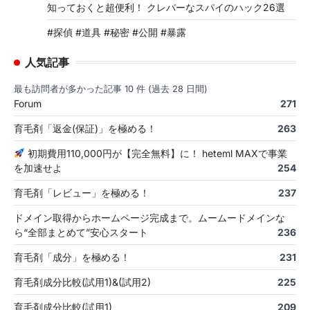
知っておくと超便利！ クレバーなスパイのハック26選
#探偵 #道具 #秘密 #公開 #暴露
人気記事
最も訪問者が多かった記事 10 件 (過去 28 日間)
Forum
271
育毛剤「返金(保証)」を極める！
263
初期費用110,000円が【完全無料】に！ heteml MAXで事業
を加速せよ
254
育毛剤「レビュー」を極める！
237
ドメイン取得からホームページ完成まで。ムームードメインな
ら“全部まとめて”安心スタート
236
育毛剤「成分」を極める！
231
育毛剤成分比較(試用1)&(試用2)
225
育毛剤成分比較(試用1)
209