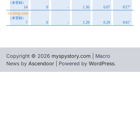
Copyright © 2026
myspystory.com
| Macro
News by
Ascendoor
| Powered by
WordPress
.