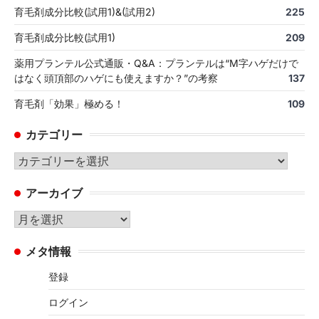
育毛剤成分比較(試用1)&(試用2)
225
育毛剤成分比較(試用1)
209
薬用プランテル公式通販・Q&A：プランテルは“M字ハゲだけで
はなく頭頂部のハゲにも使えますか？”の考察
137
育毛剤「効果」極める！
109
カテゴリー
カ
テ
アーカイブ
ゴ
リ
ア
ー
ー
メタ情報
カ
イ
登録
ブ
ログイン