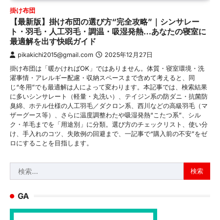
掛け布団
【最新版】掛け布団の選び方“完全攻略”｜シンサレー
ト・羽毛・人工羽毛・調温・吸湿発熱…あなたの寝室に
最適解を出す快眠ガイド
pikakichi2015@gmail.com
2025年12月27日
掛け布団は「暖かければOK」ではありません。体質・寝室環境・洗
濯事情・アレルギー配慮・収納スペースまで含めて考えると、同
じ“冬用”でも最適解は人によって変わります。本記事では、検索結果
に多いシンサレート（軽量・丸洗い）、テイジン系の防ダニ・抗菌防
臭綿、ホテル仕様の人工羽毛／ダクロン系、西川などの高級羽毛（マ
ザーグース等）、さらに温度調整わたや吸湿発熱“こたつ系”、シル
ク・羊毛までを「用途別」に分類。選び方のチェックリスト、使い分
け、手入れのコツ、失敗例の回避まで、一記事で“購入前の不安”をゼ
ロにすることを目指します。
検
索:
GA