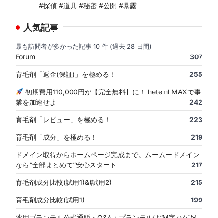
#探偵 #道具 #秘密 #公開 #暴露
人気記事
最も訪問者が多かった記事 10 件 (過去 28 日間)
Forum
307
育毛剤「返金(保証)」を極める！
255
初期費用110,000円が【完全無料】に！ heteml MAXで事
業を加速せよ
242
育毛剤「レビュー」を極める！
223
育毛剤「成分」を極める！
219
ドメイン取得からホームページ完成まで。ムームードメイン
なら“全部まとめて”安心スタート
217
育毛剤成分比較(試用1)&(試用2)
215
育毛剤成分比較(試用1)
199
薬用プランテル公式通販・Q&A：プランテルは“M字ハゲだ