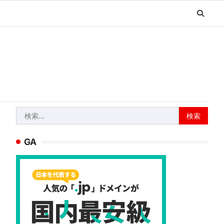
検
索:
GA