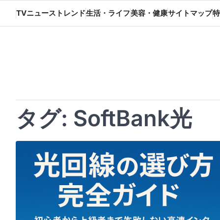
Skip
TVニューストレンド
生活・ライフ
美容・健康
サイトマップ
特
to
content
タグ:
SoftBank光