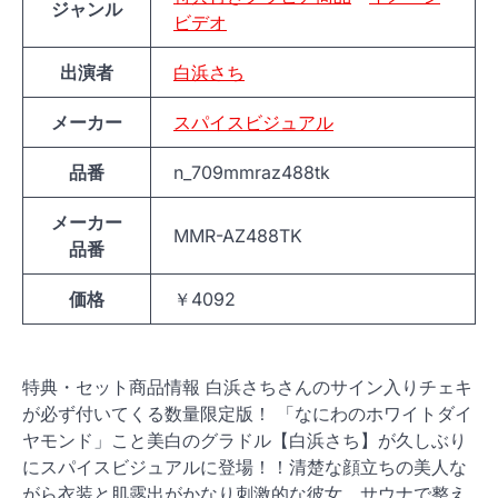
ジャンル
ビデオ
出演者
白浜さち
メーカー
スパイスビジュアル
品番
n_709mmraz488tk
メーカー
MMR-AZ488TK
品番
価格
￥4092
特典・セット商品情報 白浜さちさんのサイン入りチェキ
が必ず付いてくる数量限定版！ 「なにわのホワイトダイ
ヤモンド」こと美白のグラドル【白浜さち】が久しぶり
にスパイスビジュアルに登場！！清楚な顔立ちの美人な
がら衣装と肌露出がかなり刺激的な彼女。サウナで整え