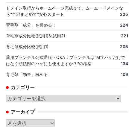
ドメイン取得からホームページ完成まで。ムームードメインな
ら“全部まとめて”安心スタート
225
育毛剤「成分」を極める！
224
育毛剤成分比較(試用1)&(試用2)
221
育毛剤成分比較(試用1)
205
薬用プランテル公式通販・Q&A：プランテルは“M字ハゲだけで
はなく頭頂部のハゲにも使えますか？”の考察
134
育毛剤「効果」極める！
109
カテゴリー
カ
テ
アーカイブ
ゴ
リ
ア
ー
ー