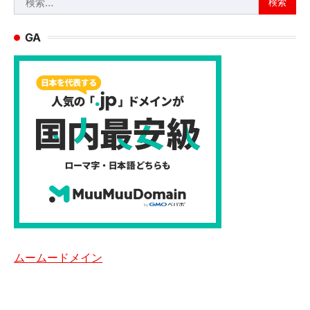
索:
GA
ムームードメイン