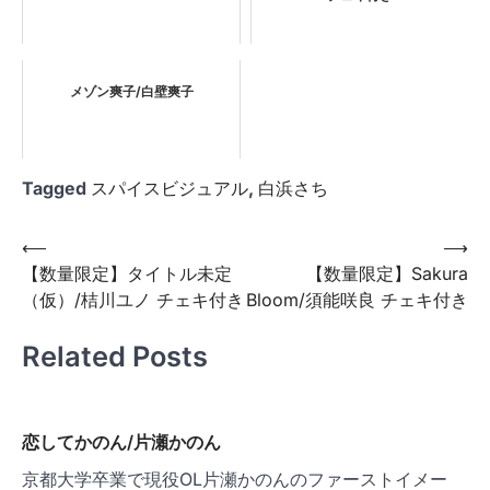
メゾン爽子/白壁爽子
Tagged
スパイスビジュアル
,
白浜さち
投
⟵
⟶
【数量限定】タイトル未定
【数量限定】Sakura
稿
（仮）/桔川ユノ チェキ付き
Bloom/須能咲良 チェキ付き
ナ
ビ
Related Posts
ゲ
ー
恋してかのん/片瀬かのん
シ
京都大学卒業で現役OL片瀬かのんのファーストイメー
ョ