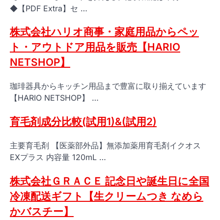
◆【PDF Extra】セ …
株式会社ハリオ商事・家庭用品からペッ
ト・アウトドア用品を販売【HARIO
NETSHOP】
珈琲器具からキッチン用品まで豊富に取り揃えています
【HARIO NETSHOP】 …
育毛剤成分比較(試用1)&(試用2)
主要育毛剤 【医薬部外品】無添加薬用育毛剤イクオス
EXプラス 内容量 120mL …
株式会社ＧＲＡＣＥ 記念日や誕生日に全国
冷凍配送ギフト【生クリームつき なめら
かバスチー】