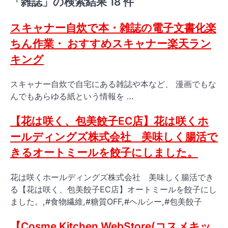
「雑誌」の検索結果 18 件
スキャナー自炊で本・雑誌の電子文書化楽
ちん作業・ おすすめスキャナー楽天ラン
キング
スキャナー自炊で自宅にある雑誌や本など、 漫画でもな
んでもあらゆる紙という情報を …
【花は咲く、包美餃子EC店】花は咲くホ
ールディングズ株式会社 美味しく腸活で
きるオートミールを餃子にしました。
花は咲くホールディングズ株式会社 美味しく腸活でき
る【花は咲く、包美餃子EC店】オートミールを餃子にし
ました。,#食物繊維,#糖質OFF,#ヘルシー,#包美餃子
【Cosme Kitchen WebStore(コスメキッ